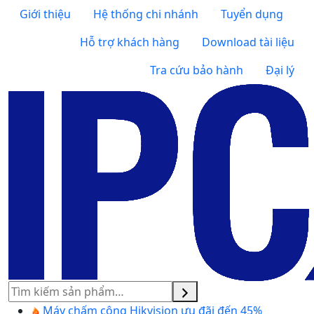
Giới thiệu
Hệ thống chi nhánh
Tuyển dụng
Hỗ trợ khách hàng
Download tài liệu
Tra cứu bảo hành
Đại lý
Tìm
kiếm
Máy chấm công Hikvision ưu đãi đến 45%