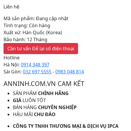
Liên hệ
Mã sản phẩm: Đang cập nhật
Tình trạng: Còn hàng
Xuất xứ: Hàn Quốc (Korea)
Bảo hành: 12 Tháng
Cần tư vấn
Để lại số điện thoại
Hotline
Hà Nội:
0914 348 397
Sài Gòn:
032 697 5555
-
0983 048 814
ANNINH.COM.VN CAM KẾT
SẢN PHẨM
CHÍNH HÃNG
GIÁ
LUÔN TỐT
BÁN HÀNG
CHUYÊN NGHIỆP
HẬU MÃI
CHU ĐÁO
CÔNG TY TNHH THƯƠNG MẠI & DỊCH VỤ IPCA