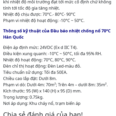
khi nhiệt độ môi trường đạt tới mức cố định chứ không
tính tới tốc độ gia tăng nhiệt.
Nhiệt độ chịu được: 70°C.- 80°C- 90°C
Phạm vi nhiệt độ hoạt động: -10°C ~ 50°C.
Thông số kỹ thuật của Đầu báo nhiệt chống nổ 70°C
Hàn Quốc
Điện áp định mức: 24VDC (Ex d IIC T4).
Điều kiện xung quanh: -10°C ~ 50°C, tối đa 95% RH.
Nhiệt độ hoạt động: 70°C, 80°C, 90°C.
Đèn chỉ thị hoạt động: Đèn Led-màu đỏ.
Tiêu chuẩn sử dụng: Tối đa 50EA.
Chiều cao lắp đặt: Dưới 8m.
Phạm vi dò: Dưới 4m: 70m²; Trên 4m – dưới 8m: 35m².
Kích thước: 95 (W) x 140 (H) x 95 (D) mm.
Trọng lượng: 0.75kg.
Nơi áp dụng: Khu cháy nổ, trạm biến áp
Chia sẻ đánh giá của bạn!