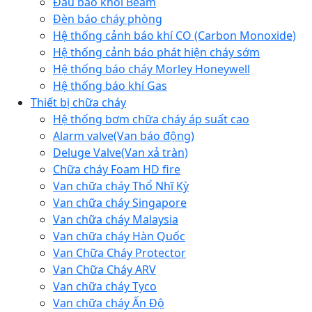
Đầu báo khói Beam
Đèn báo cháy phòng
Hệ thống cảnh báo khí CO (Carbon Monoxide)
Hệ thống cảnh báo phát hiện cháy sớm
Hệ thống báo cháy Morley Honeywell
Hệ thống báo khí Gas
Thiết bị chữa cháy
Hệ thống bơm chữa cháy áp suất cao
Alarm valve(Van báo động)
Deluge Valve(Van xả tràn)
Chữa cháy Foam HD fire
Van chữa cháy Thổ Nhĩ Kỳ
Van chữa cháy Singapore
Van chữa cháy Malaysia
Van chữa cháy Hàn Quốc
Van Chữa Cháy Protector
Van Chữa Cháy ARV
Van chữa cháy Tyco
Van chữa cháy Ấn Độ