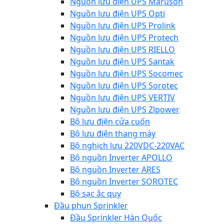
Nguồn lưu điện UPS Maruson
Nguồn lưu điện UPS Opti
Nguồn lưu điện UPS Prolink
Nguồn lưu điện UPS Protech
Nguồn lưu điện UPS RIELLO
Nguồn lưu điện UPS Santak
Nguồn lưu điện UPS Socomec
Nguồn lưu điện UPS Sorotec
Nguồn lưu điện UPS VERTIV
Nguồn lưu điện UPS Zlpower
Bộ lưu điện cửa cuốn
Bộ lưu điện thang máy
Bộ nghịch lưu 220VDC-220VAC
Bộ nguồn Inverter APOLLO
Bộ nguồn Inverter ARES
Bộ nguồn Inverter SOROTEC
Bộ sạc ắc quy
Đầu phun Sprinkler
Đầu Sprinkler Hàn Quốc