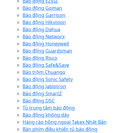
Báo động EZVIZ
Báo động Goman
Báo động Garrison
Báo động Hikvision
Báo động Dahua
Báo động Networx
Báo động Honeywell
Báo động Guardsman
Báo động Risco
Báo động Safe&Save
Báo trộm Chuango
Báo động Sonic Safety
Báo động Jablotron
Báo động SmartZ
Báo động DSC
Tủ trung tâm báo động
Báo động không dây
Hàng rào hồng ngoại Takex Nhật Bản
Bàn phím điều khiển tủ báo động