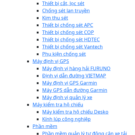
Thiết bị cắt, lọc sét
Chống sét lan truyền
Kim thu sét
Thiết bị chống sét APC
Thiết bị chống sét COP
Thiết bị chống sét HDTEC
Thiết bị chống sét Vantech
Phụ kiện chống sét
Máy định vị GPS
Máy định vị hàng hải FURUNO
Định vị dẫn đường VIETMAP
Máy định vị GPS Garmin
Máy GPS dẫn đường Garmin
Máy định vị quản lý xe
Máy kiểm tra hộ chiếu
Máy kiểm tra hộ chiếu Desko
Kính lúp công nghiệp
Phần mềm
Phần mềm quản lý tự động cân xe tải