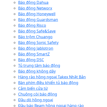
Báo động Dahua
Báo động Networx
Báo động Honeywell
Báo động Guardsman
Báo động Risco
Báo động Safe&Save
Báo trộm Chuango
Báo động Sonic Safety
Báo động Jablotron
Báo động SmartZ
Báo động DSC
Tủ trung tâm báo động
Báo động không dây
Hàng rào hồng ngoại Takex Nhật Bản
Bàn phím điều khiển tủ báo động
Cảm biến cửa từ
Chuông còi báo động
Đầu dò hồng ngoại
Đầu báo Beam hồng ngoại hàng rào