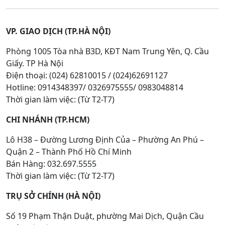
VP. GIAO DỊCH (TP.HÀ NỘI)
Phòng 1005 Tòa nhà B3D, KĐT Nam Trung Yên, Q. Cầu
Giấy. TP Hà Nội
Điện thoại: (024) 62810015 / (024)62691127
Hotline: 0914348397/ 0326975555/ 0983048814
Thời gian làm việc: (Từ T2-T7)
CHI NHÁNH (TP.HCM)
Lô H38 – Đường Lương Định Của – Phường An Phú –
Quận 2 – Thành Phố Hồ Chí Minh
Bán Hàng: 032.697.5555
Thời gian làm việc: (Từ T2-T7)
TRỤ SỞ CHÍNH (HÀ NỘI)
Số 19 Phạm Thận Duật, phường Mai Dịch, Quận Cầu