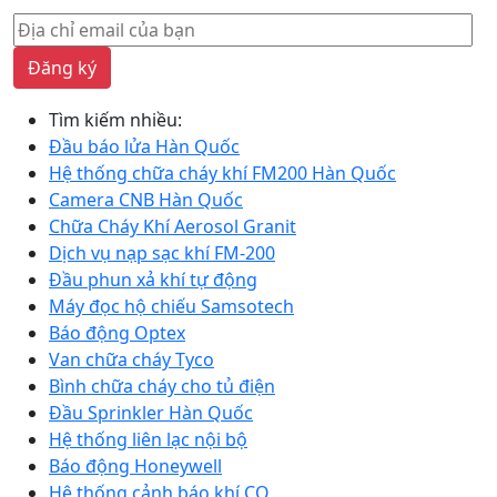
Đăng ký
Tìm kiếm nhiều:
Đầu báo lửa Hàn Quốc
Hệ thống chữa cháy khí FM200 Hàn Quốc
Camera CNB Hàn Quốc
Chữa Cháy Khí Aerosol Granit
Dịch vụ nạp sạc khí FM-200
Đầu phun xả khí tự động
Máy đọc hộ chiếu Samsotech
Báo động Optex
Van chữa cháy Tyco
Bình chữa cháy cho tủ điện
Đầu Sprinkler Hàn Quốc
Hệ thống liên lạc nội bộ
Báo động Honeywell
Hệ thống cảnh báo khí CO