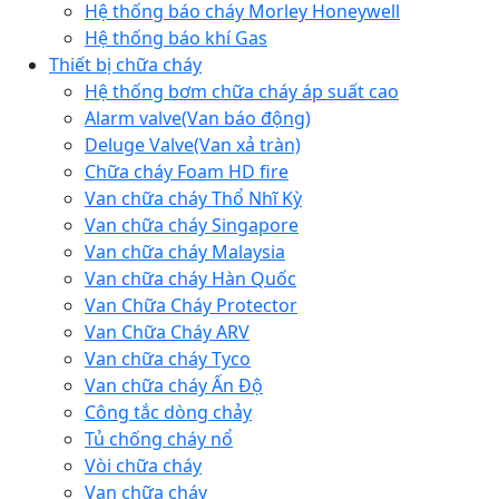
Hệ thống báo cháy Morley Honeywell
Hệ thống báo khí Gas
Thiết bị chữa cháy
Hệ thống bơm chữa cháy áp suất cao
Alarm valve(Van báo động)
Deluge Valve(Van xả tràn)
Chữa cháy Foam HD fire
Van chữa cháy Thổ Nhĩ Kỳ
Van chữa cháy Singapore
Van chữa cháy Malaysia
Van chữa cháy Hàn Quốc
Van Chữa Cháy Protector
Van Chữa Cháy ARV
Van chữa cháy Tyco
Van chữa cháy Ấn Độ
Công tắc dòng chảy
Tủ chống cháy nổ
Vòi chữa cháy
Van chữa cháy