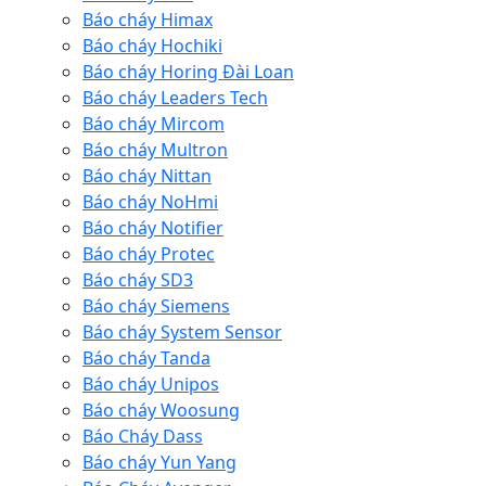
Báo cháy Himax
Báo cháy Hochiki
Báo cháy Horing Đài Loan
Báo cháy Leaders Tech
Báo cháy Mircom
Báo cháy Multron
Báo cháy Nittan
Báo cháy NoHmi
Báo cháy Notifier
Báo cháy Protec
Báo cháy SD3
Báo cháy Siemens
Báo cháy System Sensor
Báo cháy Tanda
Báo cháy Unipos
Báo cháy Woosung
Báo Cháy Dass
Báo cháy Yun Yang