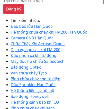
Đăng ký
Tìm kiếm nhiều:
Đầu báo lửa Hàn Quốc
Hệ thống chữa cháy khí FM200 Hàn Quốc
Camera CNB Hàn Quốc
Chữa Cháy Khí Aerosol Granit
Dịch vụ nạp sạc khí FM-200
Đầu phun xả khí tự động
Máy đọc hộ chiếu Samsotech
Báo động Optex
Van chữa cháy Tyco
Bình chữa cháy cho tủ điện
Đầu Sprinkler Hàn Quốc
Hệ thống liên lạc nội bộ
Báo động Honeywell
Hệ thống cảnh báo khí CO
Bình chữa cháy khí sạch