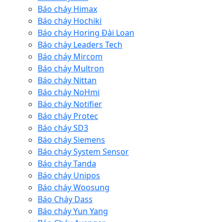
Báo cháy Himax
Báo cháy Hochiki
Báo cháy Horing Đài Loan
Báo cháy Leaders Tech
Báo cháy Mircom
Báo cháy Multron
Báo cháy Nittan
Báo cháy NoHmi
Báo cháy Notifier
Báo cháy Protec
Báo cháy SD3
Báo cháy Siemens
Báo cháy System Sensor
Báo cháy Tanda
Báo cháy Unipos
Báo cháy Woosung
Báo Cháy Dass
Báo cháy Yun Yang