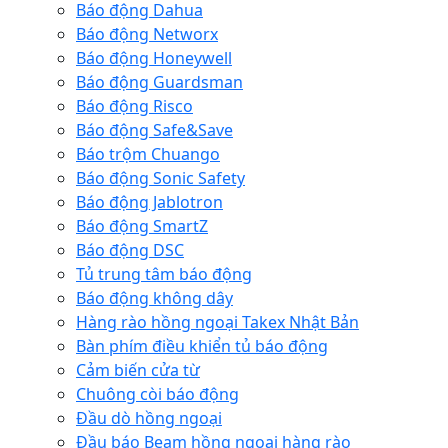
Báo động Dahua
Báo động Networx
Báo động Honeywell
Báo động Guardsman
Báo động Risco
Báo động Safe&Save
Báo trộm Chuango
Báo động Sonic Safety
Báo động Jablotron
Báo động SmartZ
Báo động DSC
Tủ trung tâm báo động
Báo động không dây
Hàng rào hồng ngoại Takex Nhật Bản
Bàn phím điều khiển tủ báo động
Cảm biến cửa từ
Chuông còi báo động
Đầu dò hồng ngoại
Đầu báo Beam hồng ngoại hàng rào