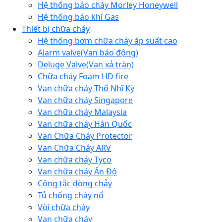
Hệ thống báo cháy Morley Honeywell
Hệ thống báo khí Gas
Thiết bị chữa cháy
Hệ thống bơm chữa cháy áp suất cao
Alarm valve(Van báo động)
Deluge Valve(Van xả tràn)
Chữa cháy Foam HD fire
Van chữa cháy Thổ Nhĩ Kỳ
Van chữa cháy Singapore
Van chữa cháy Malaysia
Van chữa cháy Hàn Quốc
Van Chữa Cháy Protector
Van Chữa Cháy ARV
Van chữa cháy Tyco
Van chữa cháy Ấn Độ
Công tắc dòng chảy
Tủ chống cháy nổ
Vòi chữa cháy
Van chữa cháy