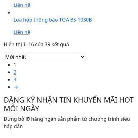
Liên hệ
Loa hộp thông báo TOA BS-1030B
Liên hệ
Được
Hiển thị 1–16 của 39 kết quả
sắp
xếp
1
theo
2
mới
3
nhất
→
ĐĂNG KÝ NHẬN TIN KHUYẾN MÃI HOT
MỖI NGÀY
Đừng bỏ lỡ hàng ngàn sản phẩm từ chương trình siêu
hấp dẫn