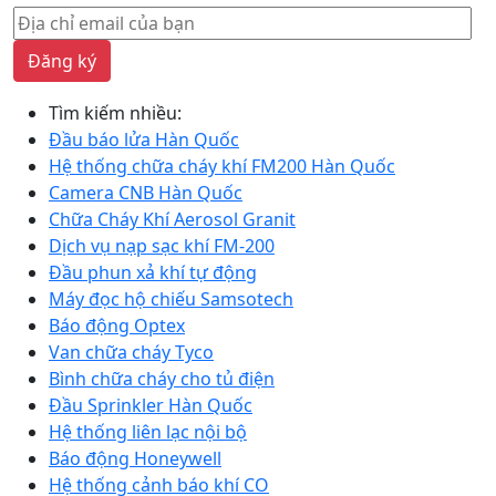
Đăng ký
Tìm kiếm nhiều:
Đầu báo lửa Hàn Quốc
Hệ thống chữa cháy khí FM200 Hàn Quốc
Camera CNB Hàn Quốc
Chữa Cháy Khí Aerosol Granit
Dịch vụ nạp sạc khí FM-200
Đầu phun xả khí tự động
Máy đọc hộ chiếu Samsotech
Báo động Optex
Van chữa cháy Tyco
Bình chữa cháy cho tủ điện
Đầu Sprinkler Hàn Quốc
Hệ thống liên lạc nội bộ
Báo động Honeywell
Hệ thống cảnh báo khí CO