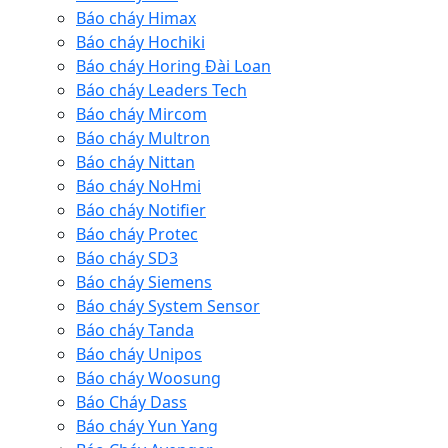
Báo cháy Himax
Báo cháy Hochiki
Báo cháy Horing Đài Loan
Báo cháy Leaders Tech
Báo cháy Mircom
Báo cháy Multron
Báo cháy Nittan
Báo cháy NoHmi
Báo cháy Notifier
Báo cháy Protec
Báo cháy SD3
Báo cháy Siemens
Báo cháy System Sensor
Báo cháy Tanda
Báo cháy Unipos
Báo cháy Woosung
Báo Cháy Dass
Báo cháy Yun Yang