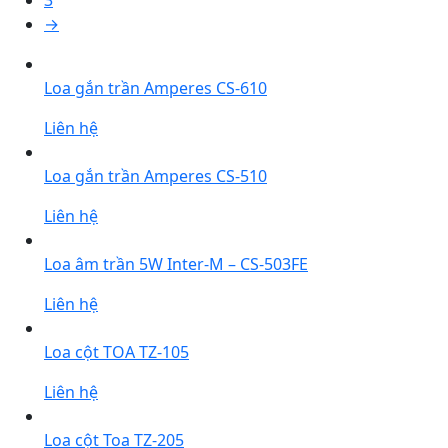
3
→
Loa gắn trần Amperes CS-610
Liên hệ
Loa gắn trần Amperes CS-510
Liên hệ
Loa âm trần 5W Inter-M – CS-503FE
Liên hệ
Loa cột TOA TZ-105
Liên hệ
Loa cột Toa TZ-205