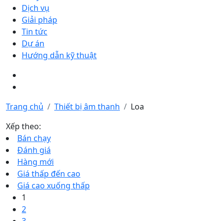
Dịch vụ
Giải pháp
Tin tức
Dự án
Hướng dẫn kỹ thuật
Trang chủ
Thiết bị âm thanh
Loa
Xếp theo:
Bán chạy
Đánh giá
Hàng mới
Giá thấp đến cao
Giá cao xuống thấp
1
2