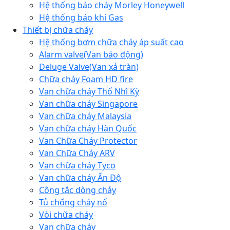
Hệ thống báo cháy Morley Honeywell
Hệ thống báo khí Gas
Thiết bị chữa cháy
Hệ thống bơm chữa cháy áp suất cao
Alarm valve(Van báo động)
Deluge Valve(Van xả tràn)
Chữa cháy Foam HD fire
Van chữa cháy Thổ Nhĩ Kỳ
Van chữa cháy Singapore
Van chữa cháy Malaysia
Van chữa cháy Hàn Quốc
Van Chữa Cháy Protector
Van Chữa Cháy ARV
Van chữa cháy Tyco
Van chữa cháy Ấn Độ
Công tắc dòng chảy
Tủ chống cháy nổ
Vòi chữa cháy
Van chữa cháy