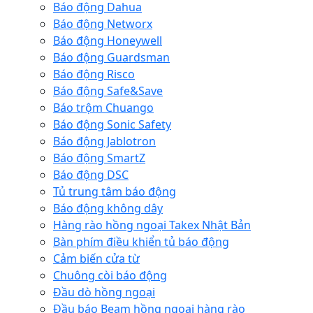
Báo động Dahua
Báo động Networx
Báo động Honeywell
Báo động Guardsman
Báo động Risco
Báo động Safe&Save
Báo trộm Chuango
Báo động Sonic Safety
Báo động Jablotron
Báo động SmartZ
Báo động DSC
Tủ trung tâm báo động
Báo động không dây
Hàng rào hồng ngoại Takex Nhật Bản
Bàn phím điều khiển tủ báo động
Cảm biến cửa từ
Chuông còi báo động
Đầu dò hồng ngoại
Đầu báo Beam hồng ngoại hàng rào