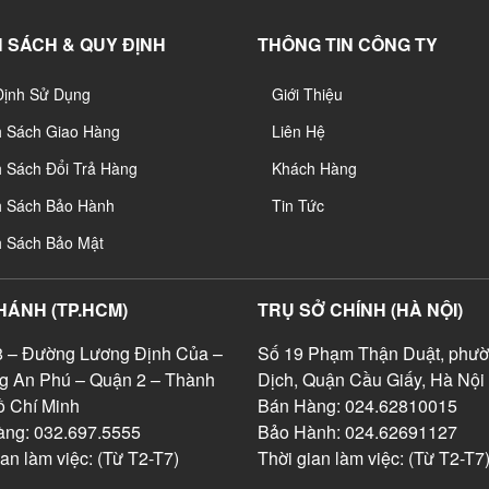
 SÁCH & QUY ĐỊNH
THÔNG TIN CÔNG TY
Định Sử Dụng
Giới Thiệu
h Sách Giao Hàng
Liên Hệ
 Sách Đổi Trả Hàng
Khách Hàng
h Sách Bảo Hành
Tin Tức
h Sách Bảo Mật
HÁNH (TP.HCM)
TRỤ SỞ CHÍNH (HÀ NỘI)
 – Đường Lương Định Của –
Số 19 Phạm Thận Duật, phườ
g An Phú – Quận 2 – Thành
Dịch, Quận Cầu Giấy, Hà Nội
 Chí Minh
Bán Hàng: 024.62810015
ng: 032.697.5555
Bảo Hành: 024.62691127
ian làm việc: (Từ T2-T7)
Thời gian làm việc: (Từ T2-T7