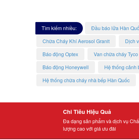
Tìm kiếm nhiều:
Đầu báo lửa Hàn Qu
Chữa Cháy Khí Aerosol Granit
Dịch 
Báo động Optex
Van chữa cháy Tyco
Báo động Honeywell
Hệ thống cảnh 
Hệ thống chữa cháy nhà bếp Hàn Quốc
Chi Tiêu Hiệu Quả
Đa dạng sản phẩm và dịch vụ Chấ
lượng cao với giá ưu đãi