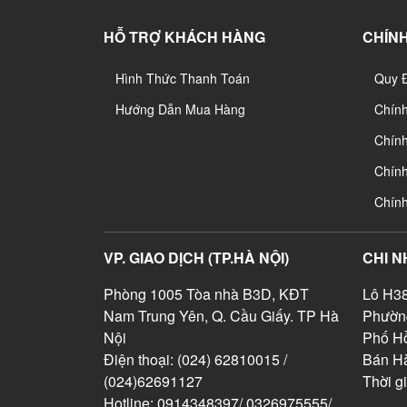
HỖ TRỢ KHÁCH HÀNG
CHÍNH
Hình Thức Thanh Toán
Quy 
Hướng Dẫn Mua Hàng
Chín
Chính
Chín
Chín
VP. GIAO DỊCH (TP.HÀ NỘI)
CHI N
Phòng 1005 Tòa nhà B3D, KĐT
Lô H38
Nam Trung Yên, Q. Cầu Giấy. TP Hà
Phườn
Nội
Phố Hồ
Điện thoại: (024) 62810015 /
Bán Hà
(024)62691127
Thời g
Hotline: 0914348397/ 0326975555/