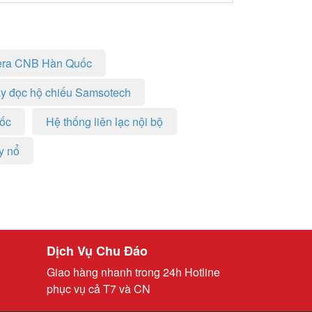
ra CNB Hàn Quốc
y đọc hộ chiếu Samsotech
uốc
Hệ thống liên lạc nội bộ
y nổ
Dịch Vụ Chu Đáo
Giao hàng nhanh trong 24h Hotline
phục vụ cả T7 và CN