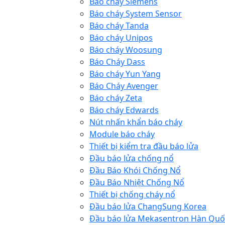
Báo cháy Siemens
Báo cháy System Sensor
Báo cháy Tanda
Báo cháy Unipos
Báo cháy Woosung
Báo Cháy Dass
Báo cháy Yun Yang
Báo Cháy Avenger
Báo cháy Zeta
Báo cháy Edwards
Nút nhấn khẩn báo cháy
Module báo cháy
Thiết bị kiểm tra đầu báo lửa
Đầu báo lửa chống nổ
Đầu Báo Khói Chống Nổ
Đầu Báo Nhiệt Chống Nổ
Thiết bị chống cháy nổ
Đầu báo lửa ChangSung Korea
Đầu báo lửa Mekasentron Hàn Quố