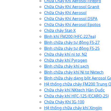
Chữa Cháy Khí Aerosol Firepro
Chữa Cháy Khí Aerosol Granit
Chữa Cháy Khí Aerosol
Chữa Cháy Khí Aerosol DSPA
Chữa Cháy Khí Aerosol Epotos
Chữa cháy Stat-X
Bình khí FM200 (HFC-227ea)
Bình chữa cháy tự động FS-27
Bình chữa cháy tự động FS-25
Chữa cháy khí ni tơ, N2
Chữa cháy khí Pyrogen
Bình chữa cháy khí sạch
Bình chữa cháy khí Ni tơ Nktech
Bình chữa cháy dạng bột Aerosol G
Hệ thống chữa cháy FM200 Trung 
Chữa cháy khí NKtech Hàn Quốc
Chữa cháy khí HFC-125 (ECARO-25)
Chữa Cháy Khí IG-100
Hệ thống chữa cháy khí Xingjin