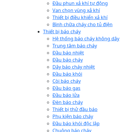
Đầu phun xả khí tự động
Van chọn vùng xả khí
Thiết bị điều khiển xả khí
Bình chữa cháy cho tủ điện
Thiết bị báo cháy
Hệ thống báo cháy không dây
Trung tâm báo cháy
Đầu báo nhiệt
Đầu báo cháy
Dây báo cháy nhiệt
Đầu báo khói
Còi báo cháy
Đầu báo gas
Đầu báo lửa
Đèn báo cháy
Thiết bị thử đầu báo
Phụ kiện báo cháy
Đầu báo khói độc lập
Chuông báo cháy