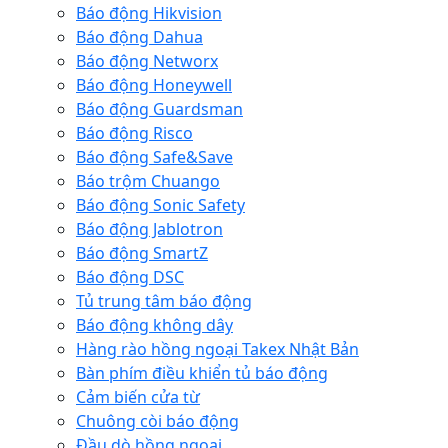
Báo động Hikvision
Báo động Dahua
Báo động Networx
Báo động Honeywell
Báo động Guardsman
Báo động Risco
Báo động Safe&Save
Báo trộm Chuango
Báo động Sonic Safety
Báo động Jablotron
Báo động SmartZ
Báo động DSC
Tủ trung tâm báo động
Báo động không dây
Hàng rào hồng ngoại Takex Nhật Bản
Bàn phím điều khiển tủ báo động
Cảm biến cửa từ
Chuông còi báo động
Đầu dò hồng ngoại