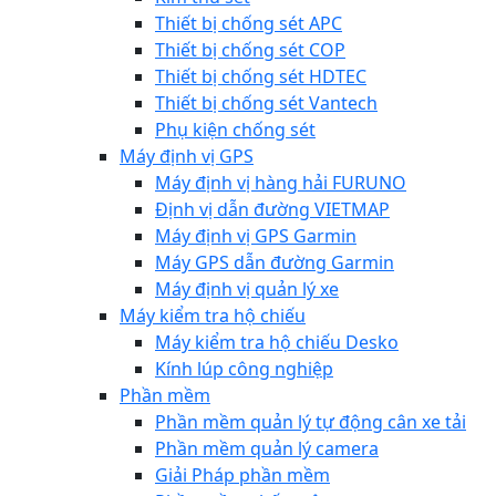
Thiết bị chống sét APC
Thiết bị chống sét COP
Thiết bị chống sét HDTEC
Thiết bị chống sét Vantech
Phụ kiện chống sét
Máy định vị GPS
Máy định vị hàng hải FURUNO
Định vị dẫn đường VIETMAP
Máy định vị GPS Garmin
Máy GPS dẫn đường Garmin
Máy định vị quản lý xe
Máy kiểm tra hộ chiếu
Máy kiểm tra hộ chiếu Desko
Kính lúp công nghiệp
Phần mềm
Phần mềm quản lý tự động cân xe tải
Phần mềm quản lý camera
Giải Pháp phần mềm