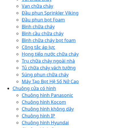
Van chữa cháy
Đầu phun Sprinkler Viking
Đầu phun bọt Foam
Bình chữa cháy
Bình cầu chữa cháy
Bình chữa cháy bọt foam
Công tắc áp lực
Họng tiếp nước chữa cháy
Trụ chữa cháy ngoài nhà
Tủ chữa cháy vách tường
Súng phun chữa cháy
Máy Tạo Bọt Hệ Số Nở Cao
Chuông cửa có hình
Chuông hình Panasonic
Chuông hình Kocom
Chuông hình không dây
Chuông hình IP
Chuông hình Hyundai