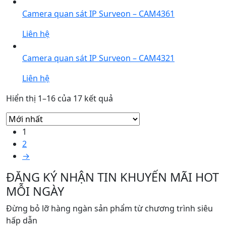
Camera quan sát IP Surveon – CAM4361
Liên hệ
Camera quan sát IP Surveon – CAM4321
Liên hệ
Được
Hiển thị 1–16 của 17 kết quả
sắp
xếp
1
theo
2
mới
→
nhất
ĐĂNG KÝ NHẬN TIN KHUYẾN MÃI HOT
MỖI NGÀY
Đừng bỏ lỡ hàng ngàn sản phẩm từ chương trình siêu
hấp dẫn