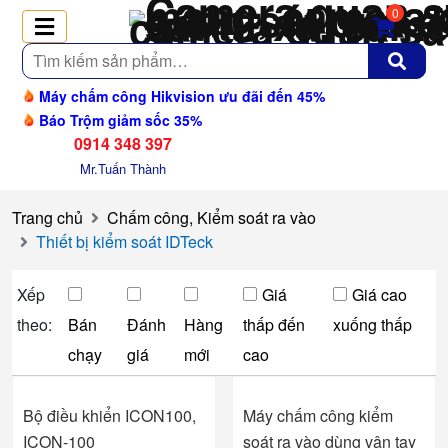
0
Tìm
kiếm
Máy chấm công Hikvision ưu đãi đến 45%
Báo Trộm giảm sốc 35%
0914 348 397
Mr.Tuấn Thành
Trang chủ
Chấm công, Kiểm soát ra vào
Thiết bị kiểm soát IDTeck
Xếp
Giá
Giá cao
theo:
Bán
Đánh
Hàng
thấp đến
xuống thấp
chạy
giá
mới
cao
Bộ điều khiển ICON100,
Máy chấm công kiểm
ICON-100
soát ra vào dùng vân tay