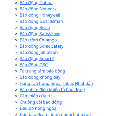
Báo động Dahua
Báo động Networx
Báo động Honeywell
Báo động Guardsman
Báo động Risco
Báo động Safe&Save
Báo trộm Chuango
Báo động Sonic Safety
Báo động Jablotron
Báo động SmartZ
Báo động DSC
Tủ trung tâm báo động
Báo động không dây
Hàng rào hồng ngoại Takex Nhật Bản
Bàn phím điều khiển tủ báo động
Cảm biến cửa từ
Chuông còi báo động
Đầu dò hồng ngoại
Đầu báo Beam hồng ngoại hàng rào