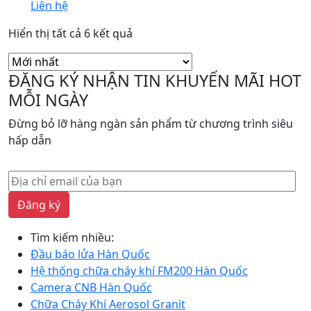
Liên hệ
Được
Hiển thị tất cả 6 kết quả
sắp
xếp
ĐĂNG KÝ NHẬN TIN KHUYẾN MÃI HOT
theo
MỖI NGÀY
mới
nhất
Đừng bỏ lỡ hàng ngàn sản phẩm từ chương trình siêu
hấp dẫn
Đăng ký
Tìm kiếm nhiều:
Đầu báo lửa Hàn Quốc
Hệ thống chữa cháy khí FM200 Hàn Quốc
Camera CNB Hàn Quốc
Chữa Cháy Khí Aerosol Granit