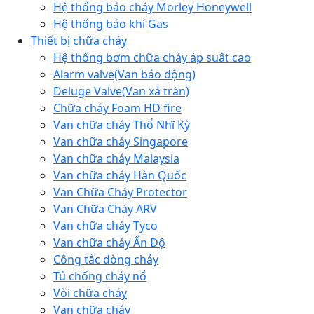
Hệ thống báo cháy Morley Honeywell
Hệ thống báo khí Gas
Thiết bị chữa cháy
Hệ thống bơm chữa cháy áp suất cao
Alarm valve(Van báo động)
Deluge Valve(Van xả tràn)
Chữa cháy Foam HD fire
Van chữa cháy Thổ Nhĩ Kỳ
Van chữa cháy Singapore
Van chữa cháy Malaysia
Van chữa cháy Hàn Quốc
Van Chữa Cháy Protector
Van Chữa Cháy ARV
Van chữa cháy Tyco
Van chữa cháy Ấn Độ
Công tắc dòng chảy
Tủ chống cháy nổ
Vòi chữa cháy
Van chữa cháy