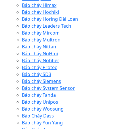
Báo cháy Himax
Báo cháy Hochiki
Báo cháy Horing Đài Loan
Báo cháy Leaders Tech
Báo cháy Mircom
Báo cháy Multron
Báo cháy Nittan
Báo cháy NoHmi
Báo cháy Notifier
Báo cháy Protec
Báo cháy SD3
Báo cháy Siemens
Báo cháy System Sensor
Báo cháy Tanda
Báo cháy Unipos
Báo cháy Woosung
Báo Cháy Dass
Báo cháy Yun Yang