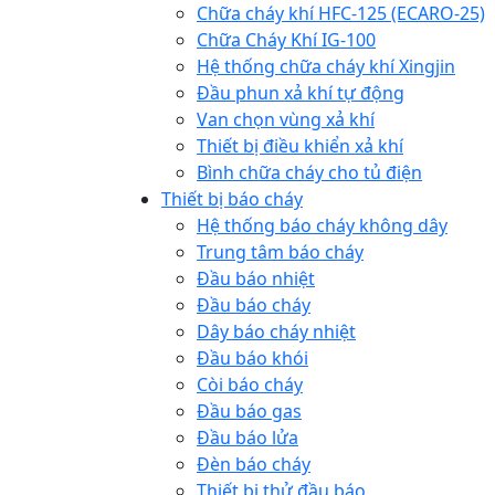
Chữa cháy khí HFC-125 (ECARO-25)
Chữa Cháy Khí IG-100
Hệ thống chữa cháy khí Xingjin
Đầu phun xả khí tự động
Van chọn vùng xả khí
Thiết bị điều khiển xả khí
Bình chữa cháy cho tủ điện
Thiết bị báo cháy
Hệ thống báo cháy không dây
Trung tâm báo cháy
Đầu báo nhiệt
Đầu báo cháy
Dây báo cháy nhiệt
Đầu báo khói
Còi báo cháy
Đầu báo gas
Đầu báo lửa
Đèn báo cháy
Thiết bị thử đầu báo