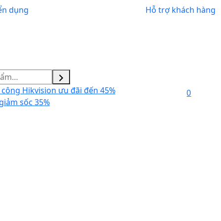
ển dụng
Hỗ trợ khách hàng
công Hikvision ưu đãi đến 45%
0
giảm sốc 35%