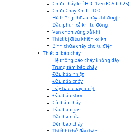
Chữa cháy khí HFC-125 (ECARO-25)
Chữa Cháy Khí IG-100
Hệ thống chữa cháy khí Xingjin
Đầu phun xả khí tự động
Van chọn vùng xả khí
Thiết bị điều khiển xả khí
Bình chữa cháy cho tủ điện
Thiết bị báo cháy
Hệ thống báo cháy không dây
Trung tâm báo cháy
Đầu báo nhiệt
Đầu báo cháy
Dây báo cháy nhiệt
Đầu báo khói
Còi báo cháy
Đầu báo gas
Đầu báo lửa
Đèn báo cháy
Thiết bị thử đầu báo