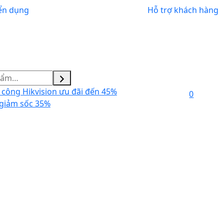
ển dụng
Hỗ trợ khách hàng
công Hikvision ưu đãi đến 45%
0
giảm sốc 35%