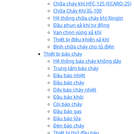
Chữa cháy khí HFC-125 (ECARO-25)
Chữa Cháy Khí IG-100
Hệ thống chữa cháy khí Xingjin
Đầu phun xả khí tự động
Van chọn vùng xả khí
Thiết bị điều khiển xả khí
Bình chữa cháy cho tủ điện
Thiết bị báo cháy
Hệ thống báo cháy không dây
Trung tâm báo cháy
Đầu báo nhiệt
Đầu báo cháy
Dây báo cháy nhiệt
Đầu báo khói
Còi báo cháy
Đầu báo gas
Đầu báo lửa
Đèn báo cháy
Thiết bị thử đầu báo