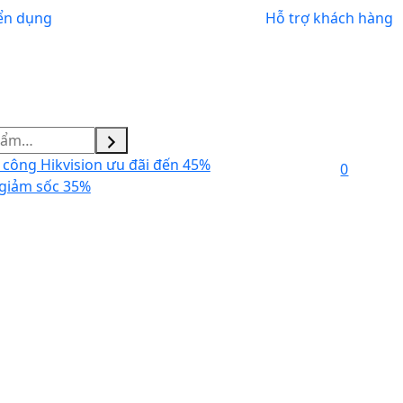
ển dụng
Hỗ trợ khách hàng
công Hikvision ưu đãi đến 45%
0
giảm sốc 35%