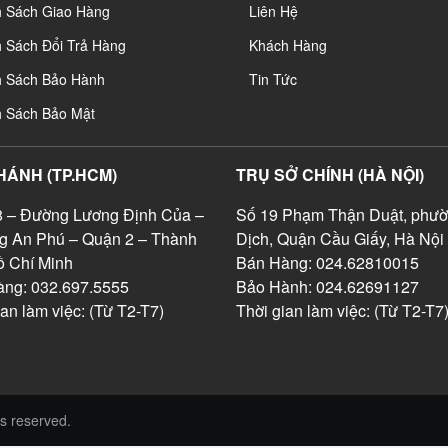
h Sách Giao Hàng
Liên Hệ
 Sách Đổi Trả Hàng
Khách Hàng
h Sách Bảo Hành
Tin Tức
h Sách Bảo Mật
HÁNH (TP.HCM)
TRỤ SỞ CHÍNH (HÀ NỘI)
 – Đường Lương Định Của –
Số 19 Phạm Thận Duật, phườ
g An Phú – Quận 2 – Thành
Dịch, Quận Cầu Giấy, Hà Nội
 Chí Minh
Bán Hàng: 024.62810015
ng: 032.697.5555
Bảo Hành: 024.62691127
ian làm việc: (Từ T2-T7)
Thời gian làm việc: (Từ T2-T7
s reserved.