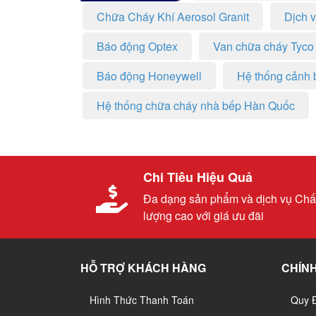
Chữa Cháy Khí Aerosol Granit
Dịch 
Báo động Optex
Van chữa cháy Tyco
Báo động Honeywell
Hệ thống cảnh 
Hệ thống chữa cháy nhà bếp Hàn Quốc
Chi Tiêu Hiệu Quả
Đa dạng sản phẩm và dịch vụ Chấ
lượng cao với giá ưu đãi
HỖ TRỢ KHÁCH HÀNG
CHÍNH
Hình Thức Thanh Toán
Quy 