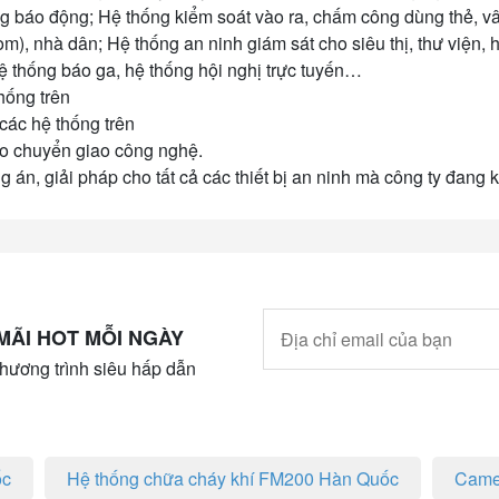
g báo động; Hệ thống kiểm soát vào ra, chấm công dùng thẻ, vâ
om), nhà dân; Hệ thống an ninh giám sát cho siêu thị, thư viện,
ệ thống báo ga, hệ thống hội nghị trực tuyến…
hống trên
 các hệ thống trên
ạo chuyển giao công nghệ.
 án, giải pháp cho tất cả các thiết bị an ninh mà công ty đang 
MÃI HOT MỖI NGÀY
hương trình siêu hấp dẫn
ốc
Hệ thống chữa cháy khí FM200 Hàn Quốc
Came