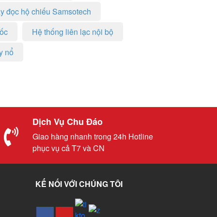
y đọc hộ chiếu Samsotech
uốc
Hệ thống liên lạc nội bộ
y nổ
Dịch Vụ Chu Đáo
Giao hàng nhanh trong 24h Hotline
phục vụ cả T7 và CN
KẾ NỐI VỚI CHÚNG TÔI