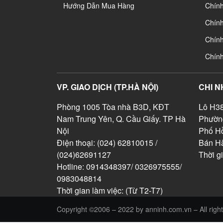
Hướng Dẫn Mua Hàng
Chín
Chính
Chín
Chín
VP. GIAO DỊCH (TP.HÀ NỘI)
CHI N
Phòng 1005 Tòa nhà B3D, KĐT
Lô H38
Nam Trung Yên, Q. Cầu Giấy. TP Hà
Phườn
Nội
Phố Hồ
Điện thoại: (024) 62810015 /
Bán Hà
(024)62691127
Thời g
Hotline: 0914348397/ 0326975555/
0983048814
Thời gian làm việc: (Từ T2-T7)
Copyright ©2006 – 2022 by anninh.com.vn – All right