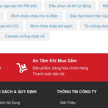
vụ nạp sạc khí FM-200
Đầu phun xả khí tự động
Má
Bình chữa cháy cho tủ điện
Đầu Sprinkler Hàn Q
báo khí CO
Bình chữa cháy khí sạch
Tủ chống chá
Camera chống cháy nổ
An Tâm Khi Mua Sắm
t
Sản phẩm, hàng hóa chính hãng
Thanh toán tiện lợi
 SÁCH & QUY ĐỊNH
THÔNG TIN CÔNG TY
Định Sử Dụng
Giới Thiệu