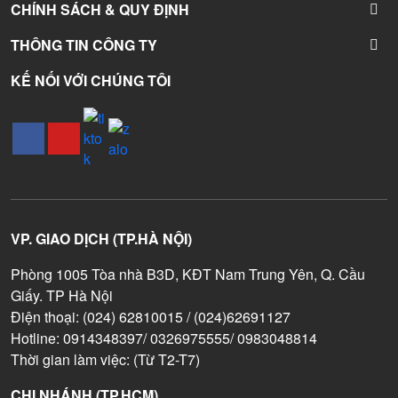
CHÍNH SÁCH & QUY ĐỊNH
THÔNG TIN CÔNG TY
KẾ NỐI VỚI CHÚNG TÔI
VP. GIAO DỊCH (TP.HÀ NỘI)
Phòng 1005 Tòa nhà B3D, KĐT Nam Trung Yên, Q. Cầu
Giấy. TP Hà Nội
Điện thoại: (024) 62810015 / (024)62691127
Hotline: 0914348397/ 0326975555/ 0983048814
Thời gian làm việc: (Từ T2-T7)
CHI NHÁNH (TP.HCM)