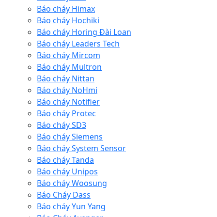
Báo cháy Himax
Báo cháy Hochiki
Báo cháy Horing Đài Loan
Báo cháy Leaders Tech
Báo cháy Mircom
Báo cháy Multron
Báo cháy Nittan
Báo cháy NoHmi
Báo cháy Notifier
Báo cháy Protec
Báo cháy SD3
Báo cháy Siemens
Báo cháy System Sensor
Báo cháy Tanda
Báo cháy Unipos
Báo cháy Woosung
Báo Cháy Dass
Báo cháy Yun Yang