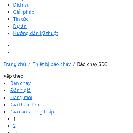
Dịch vụ
Giải pháp
Tin tức
Dự án
Hướng dẫn kỹ thuật
Trang chủ
Thiết bị báo cháy
Báo cháy SD3
Xếp theo:
Bán chạy
Đánh giá
Hàng mới
Giá thấp đến cao
Giá cao xuống thấp
1
2