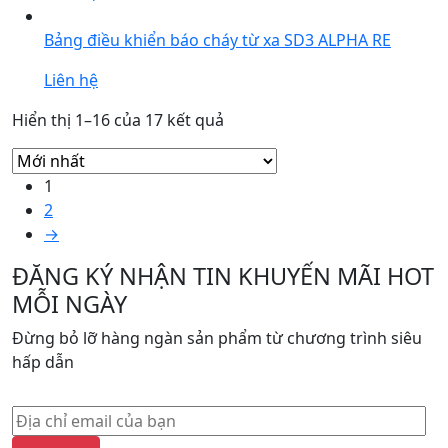
Bảng điều khiển báo cháy từ xa SD3 ALPHA RE
Liên hệ
Được
Hiển thị 1–16 của 17 kết quả
sắp
xếp
1
theo
2
mới
→
nhất
ĐĂNG KÝ NHẬN TIN KHUYẾN MÃI HOT
MỖI NGÀY
Đừng bỏ lỡ hàng ngàn sản phẩm từ chương trình siêu
hấp dẫn