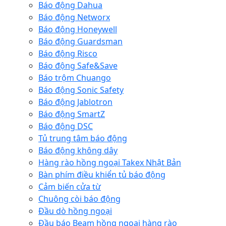
Báo động Dahua
Báo động Networx
Báo động Honeywell
Báo động Guardsman
Báo động Risco
Báo động Safe&Save
Báo trộm Chuango
Báo động Sonic Safety
Báo động Jablotron
Báo động SmartZ
Báo động DSC
Tủ trung tâm báo động
Báo động không dây
Hàng rào hồng ngoại Takex Nhật Bản
Bàn phím điều khiển tủ báo động
Cảm biến cửa từ
Chuông còi báo động
Đầu dò hồng ngoại
Đầu báo Beam hồng ngoại hàng rào