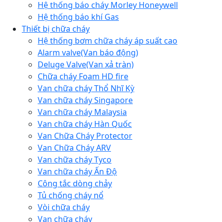
Hệ thống báo cháy Morley Honeywell
Hệ thống báo khí Gas
Thiết bị chữa cháy
Hệ thống bơm chữa cháy áp suất cao
Alarm valve(Van báo động)
Deluge Valve(Van xả tràn)
Chữa cháy Foam HD fire
Van chữa cháy Thổ Nhĩ Kỳ
Van chữa cháy Singapore
Van chữa cháy Malaysia
Van chữa cháy Hàn Quốc
Van Chữa Cháy Protector
Van Chữa Cháy ARV
Van chữa cháy Tyco
Van chữa cháy Ấn Độ
Công tắc dòng chảy
Tủ chống cháy nổ
Vòi chữa cháy
Van chữa cháy