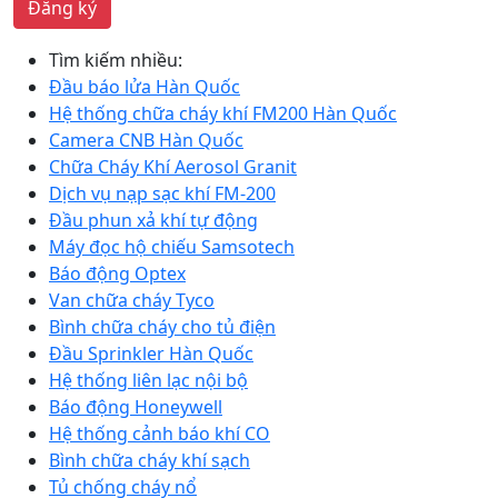
Đăng ký
Tìm kiếm nhiều:
Đầu báo lửa Hàn Quốc
Hệ thống chữa cháy khí FM200 Hàn Quốc
Camera CNB Hàn Quốc
Chữa Cháy Khí Aerosol Granit
Dịch vụ nạp sạc khí FM-200
Đầu phun xả khí tự động
Máy đọc hộ chiếu Samsotech
Báo động Optex
Van chữa cháy Tyco
Bình chữa cháy cho tủ điện
Đầu Sprinkler Hàn Quốc
Hệ thống liên lạc nội bộ
Báo động Honeywell
Hệ thống cảnh báo khí CO
Bình chữa cháy khí sạch
Tủ chống cháy nổ