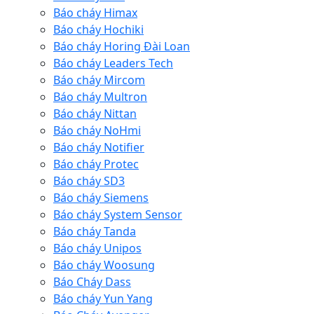
Báo cháy Himax
Báo cháy Hochiki
Báo cháy Horing Đài Loan
Báo cháy Leaders Tech
Báo cháy Mircom
Báo cháy Multron
Báo cháy Nittan
Báo cháy NoHmi
Báo cháy Notifier
Báo cháy Protec
Báo cháy SD3
Báo cháy Siemens
Báo cháy System Sensor
Báo cháy Tanda
Báo cháy Unipos
Báo cháy Woosung
Báo Cháy Dass
Báo cháy Yun Yang