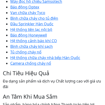
Máy đọc hộ chiếu Samsotech
Báo động Optex
Van chữa cháy Tyco
Bình chữa cháy cho tủ điện
Đầu Sprinkler Hàn Quốc
Hệ thống liên lạc nội bộ
Báo động Honeywell
Hệ thống cảnh báo khí CO
Bình chữa cháy khí sạch
Tủ chống cháy nổ
Hệ thống chữa cháy nhà bếp Hàn Quốc
Camera chống cháy nổ
Chi Tiêu Hiệu Quả
Đa dạng sản phẩm và dịch vụ Chất lượng cao với giá ưu
đãi
An Tâm Khi Mua Sắm
Sản phẩm, hàng hóa chính hãng Thanh toán tiện lợi