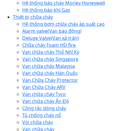
Hệ thống báo cháy Morley Honeywell
Hệ thống báo khí Gas
Thiết bị chữa cháy
Hệ thống bơm chữa cháy áp suất cao
Alarm valve(Van báo động)
Deluge Valve(Van xả tràn)
Chữa cháy Foam HD fire
Van chữa cháy Thổ Nhĩ Kỳ
Van chữa cháy Singapore
Van chữa cháy Malaysia
Van chữa cháy Hàn Quốc
Van Chữa Cháy Protector
Van Chữa Cháy ARV
Van chữa cháy Tyco
Van chữa cháy Ấn Độ
Công tắc dòng chảy
Tủ chống cháy nổ
Vòi chữa cháy
Van chữa cháy