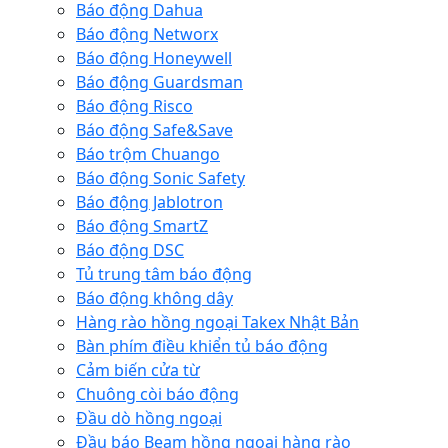
Báo động Dahua
Báo động Networx
Báo động Honeywell
Báo động Guardsman
Báo động Risco
Báo động Safe&Save
Báo trộm Chuango
Báo động Sonic Safety
Báo động Jablotron
Báo động SmartZ
Báo động DSC
Tủ trung tâm báo động
Báo động không dây
Hàng rào hồng ngoại Takex Nhật Bản
Bàn phím điều khiển tủ báo động
Cảm biến cửa từ
Chuông còi báo động
Đầu dò hồng ngoại
Đầu báo Beam hồng ngoại hàng rào