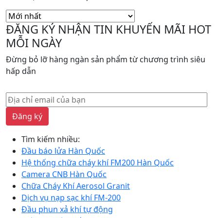
sắp
xếp
ĐĂNG KÝ NHẬN TIN KHUYẾN MÃI HOT
theo
MỖI NGÀY
mới
nhất
Đừng bỏ lỡ hàng ngàn sản phẩm từ chương trình siêu
hấp dẫn
Đăng ký
Tìm kiếm nhiều:
Đầu báo lửa Hàn Quốc
Hệ thống chữa cháy khí FM200 Hàn Quốc
Camera CNB Hàn Quốc
Chữa Cháy Khí Aerosol Granit
Dịch vụ nạp sạc khí FM-200
Đầu phun xả khí tự động