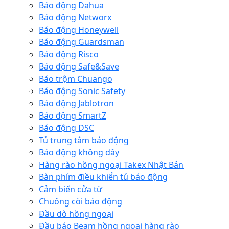
Báo động Dahua
Báo động Networx
Báo động Honeywell
Báo động Guardsman
Báo động Risco
Báo động Safe&Save
Báo trộm Chuango
Báo động Sonic Safety
Báo động Jablotron
Báo động SmartZ
Báo động DSC
Tủ trung tâm báo động
Báo động không dây
Hàng rào hồng ngoại Takex Nhật Bản
Bàn phím điều khiển tủ báo động
Cảm biến cửa từ
Chuông còi báo động
Đầu dò hồng ngoại
Đầu báo Beam hồng ngoại hàng rào