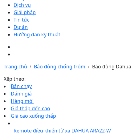
Dịch vụ
Giải pháp
Tin tức
Dự án
Hướng dẫn kỹ thuật
Trang chủ
Báo động chống trộm
Báo động Dahua
Xếp theo:
Bán chạy
Đánh giá
Hàng mới
Giá thấp đến cao
Giá cao xuống thấp
Remote điều khiển từ xa DAHUA ARA22-W