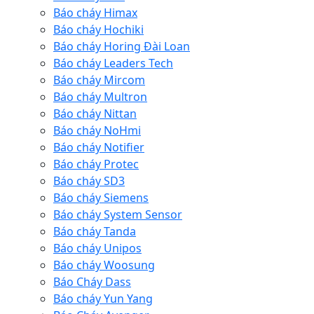
Báo cháy Himax
Báo cháy Hochiki
Báo cháy Horing Đài Loan
Báo cháy Leaders Tech
Báo cháy Mircom
Báo cháy Multron
Báo cháy Nittan
Báo cháy NoHmi
Báo cháy Notifier
Báo cháy Protec
Báo cháy SD3
Báo cháy Siemens
Báo cháy System Sensor
Báo cháy Tanda
Báo cháy Unipos
Báo cháy Woosung
Báo Cháy Dass
Báo cháy Yun Yang