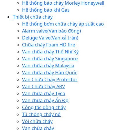
Hệ thống báo cháy Morley Honeywell
Hệ thống báo khí Gas
Thiết bị chữa cháy
Hệ thống bơm chữa cháy áp suất cao
Alarm valve(Van báo động)
Deluge Valve(Van xả tràn)
Chữa cháy Foam HD fire
Van chữa cháy Thổ Nhĩ Kỳ
Van chữa cháy Singapore
Van chữa cháy Malaysia
Van chữa cháy Hàn Quốc
Van Chữa Cháy Protector
Van Chữa Cháy ARV
Van chữa cháy Tyco
Van chữa cháy Ấn Độ
Công tắc dòng chảy
Tủ chống cháy nổ
Vòi chữa cháy
Van chữa cháy