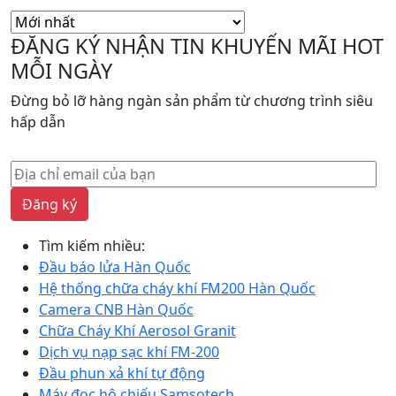
sắp
xếp
ĐĂNG KÝ NHẬN TIN KHUYẾN MÃI HOT
theo
MỖI NGÀY
mới
nhất
Đừng bỏ lỡ hàng ngàn sản phẩm từ chương trình siêu
hấp dẫn
Đăng ký
Tìm kiếm nhiều:
Đầu báo lửa Hàn Quốc
Hệ thống chữa cháy khí FM200 Hàn Quốc
Camera CNB Hàn Quốc
Chữa Cháy Khí Aerosol Granit
Dịch vụ nạp sạc khí FM-200
Đầu phun xả khí tự động
Máy đọc hộ chiếu Samsotech