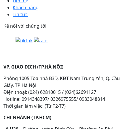
Liên hệ
Khách hàng
Tin tức
Kế nối với chúng tôi
VP. GIAO DỊCH (TP.HÀ NỘI)
Phòng 1005 Tòa nhà B3D, KĐT Nam Trung Yên, Q. Cầu
Giấy. TP Hà Nội
Điện thoại: (024) 62810015 / (024)62691127
Hotline: 0914348397/ 0326975555/ 0983048814
Thời gian làm việc: (Từ T2-T7)
CHI NHÁNH (TP.HCM)
Lô H38 – Đường Lương Định Của – Phường An Phú –