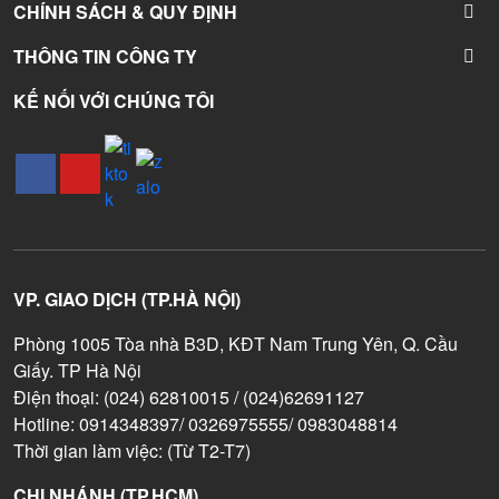
CHÍNH SÁCH & QUY ĐỊNH
THÔNG TIN CÔNG TY
KẾ NỐI VỚI CHÚNG TÔI
VP. GIAO DỊCH (TP.HÀ NỘI)
Phòng 1005 Tòa nhà B3D, KĐT Nam Trung Yên, Q. Cầu
Giấy. TP Hà Nội
Điện thoại: (024) 62810015 / (024)62691127
Hotline: 0914348397/ 0326975555/ 0983048814
Thời gian làm việc: (Từ T2-T7)
CHI NHÁNH (TP.HCM)