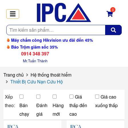
0
Tìm
kiếm
Máy chấm công Hikvision ưu đãi đến 45%
Báo Trộm giảm sốc 35%
0914 348 397
Mr.Tuấn Thành
Trang chủ
Hệ thống thoát hiểm
Thiết Bị Cứu Nạn Cứu Hộ
Xếp
Giá
Giá cao
theo:
Bán
Đánh
Hàng
thấp đến
xuống thấp
chạy
giá
mới
cao