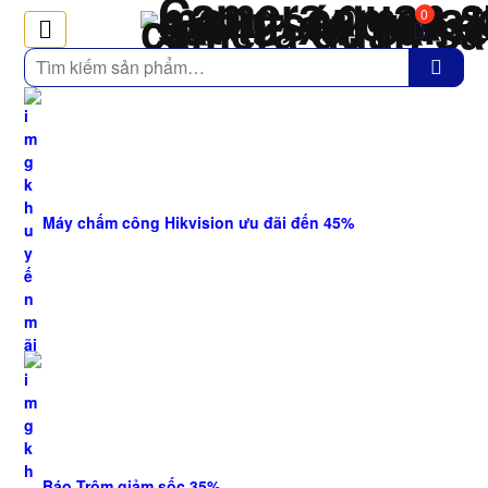
0
Tìm
kiếm
Máy chấm công Hikvision ưu đãi đến 45%
Báo Trộm giảm sốc 35%