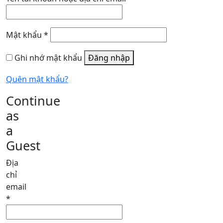
buộc
Bắt
Mật khẩu
*
buộc
Ghi nhớ mật khẩu
Đăng nhập
Quên mật khẩu?
Continue
as
a
Guest
Địa
chỉ
email
*