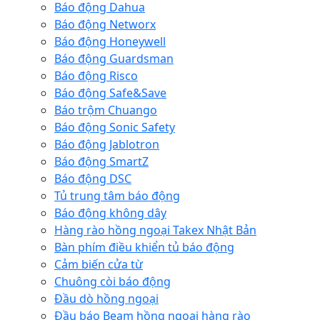
Báo động Dahua
Báo động Networx
Báo động Honeywell
Báo động Guardsman
Báo động Risco
Báo động Safe&Save
Báo trộm Chuango
Báo động Sonic Safety
Báo động Jablotron
Báo động SmartZ
Báo động DSC
Tủ trung tâm báo động
Báo động không dây
Hàng rào hồng ngoại Takex Nhật Bản
Bàn phím điều khiển tủ báo động
Cảm biến cửa từ
Chuông còi báo động
Đầu dò hồng ngoại
Đầu báo Beam hồng ngoại hàng rào