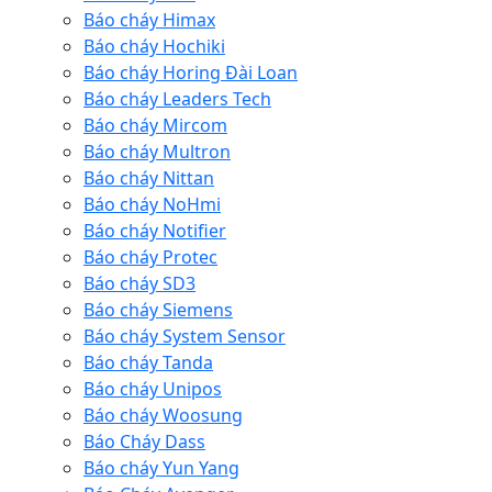
Báo cháy Himax
Báo cháy Hochiki
Báo cháy Horing Đài Loan
Báo cháy Leaders Tech
Báo cháy Mircom
Báo cháy Multron
Báo cháy Nittan
Báo cháy NoHmi
Báo cháy Notifier
Báo cháy Protec
Báo cháy SD3
Báo cháy Siemens
Báo cháy System Sensor
Báo cháy Tanda
Báo cháy Unipos
Báo cháy Woosung
Báo Cháy Dass
Báo cháy Yun Yang