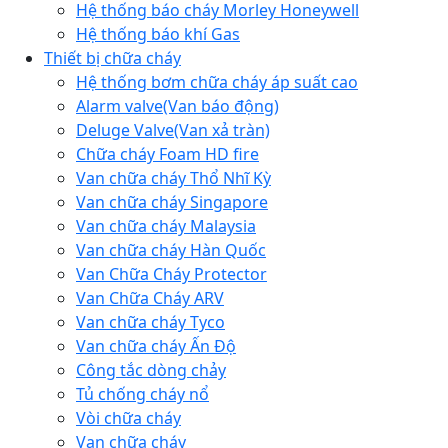
Hệ thống báo cháy Morley Honeywell
Hệ thống báo khí Gas
Thiết bị chữa cháy
Hệ thống bơm chữa cháy áp suất cao
Alarm valve(Van báo động)
Deluge Valve(Van xả tràn)
Chữa cháy Foam HD fire
Van chữa cháy Thổ Nhĩ Kỳ
Van chữa cháy Singapore
Van chữa cháy Malaysia
Van chữa cháy Hàn Quốc
Van Chữa Cháy Protector
Van Chữa Cháy ARV
Van chữa cháy Tyco
Van chữa cháy Ấn Độ
Công tắc dòng chảy
Tủ chống cháy nổ
Vòi chữa cháy
Van chữa cháy