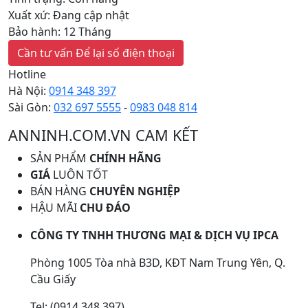
Xuất xứ: Đang cập nhật
Bảo hành: 12 Tháng
Cần tư vấn
Để lại số điện thoại
Hotline
Hà Nội:
0914 348 397
Sài Gòn:
032 697 5555
-
0983 048 814
ANNINH.COM.VN CAM KẾT
SẢN PHẨM
CHÍNH HÃNG
GIÁ
LUÔN TỐT
BÁN HÀNG
CHUYÊN NGHIỆP
HẬU MÃI
CHU ĐÁO
CÔNG TY TNHH THƯƠNG MẠI & DỊCH VỤ IPCA
Phòng 1005 Tòa nhà B3D, KĐT Nam Trung Yên, Q.
Cầu Giấy
Tel: (0914 348 397)