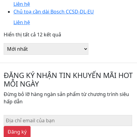
Liên hệ
Chủ toạ cần dài Bosch CCSD-DL-EU
Liên hệ
Được
Hiển thị tất cả 12 kết quả
sắp
xếp
theo
mới
nhất
ĐĂNG KÝ NHẬN TIN KHUYẾN MÃI HOT
MỖI NGÀY
Đừng bỏ lỡ hàng ngàn sản phẩm từ chương trình siêu
hấp dẫn
Đăng ký