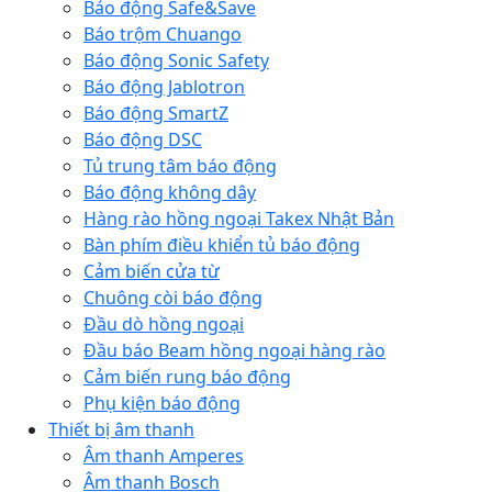
Báo động Safe&Save
Báo trộm Chuango
Báo động Sonic Safety
Báo động Jablotron
Báo động SmartZ
Báo động DSC
Tủ trung tâm báo động
Báo động không dây
Hàng rào hồng ngoại Takex Nhật Bản
Bàn phím điều khiển tủ báo động
Cảm biến cửa từ
Chuông còi báo động
Đầu dò hồng ngoại
Đầu báo Beam hồng ngoại hàng rào
Cảm biến rung báo động
Phụ kiện báo động
Thiết bị âm thanh
Âm thanh Amperes
Âm thanh Bosch