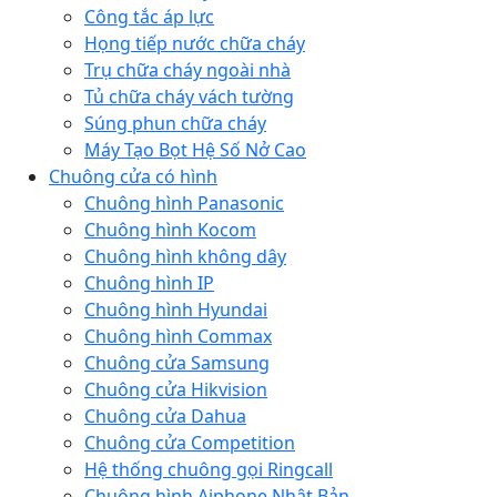
Công tắc áp lực
Họng tiếp nước chữa cháy
Trụ chữa cháy ngoài nhà
Tủ chữa cháy vách tường
Súng phun chữa cháy
Máy Tạo Bọt Hệ Số Nở Cao
Chuông cửa có hình
Chuông hình Panasonic
Chuông hình Kocom
Chuông hình không dây
Chuông hình IP
Chuông hình Hyundai
Chuông hình Commax
Chuông cửa Samsung
Chuông cửa Hikvision
Chuông cửa Dahua
Chuông cửa Competition
Hệ thống chuông gọi Ringcall
Chuông hình Aiphone Nhật Bản