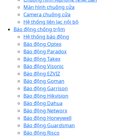
Màn hình chuông cửa
Camera chuông cửa
Hệ thống liên lạc nội bộ
Báo động chống trộm
Hệ thống báo động
Báo động Optex
Báo động Paradox
Báo động Takex
Báo động Visonic
Báo động EZVIZ
Báo động Goman
Báo động Garrison
Báo động Hikvision
Báo động Dahua
Báo động Networx
Báo động Honeywell
Báo động Guardsman
Báo động Risco