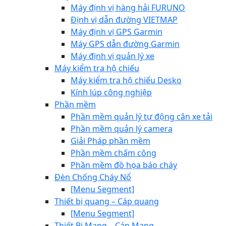
Máy định vị hàng hải FURUNO
Định vị dẫn đường VIETMAP
Máy định vị GPS Garmin
Máy GPS dẫn đường Garmin
Máy định vị quản lý xe
Máy kiểm tra hộ chiếu
Máy kiểm tra hộ chiếu Desko
Kính lúp công nghiệp
Phần mềm
Phần mềm quản lý tự động cân xe tải
Phần mềm quản lý camera
Giải Pháp phần mềm
Phần mềm chấm công
Phần mềm đồ họa báo cháy
Đèn Chống Cháy Nổ
[Menu Segment]
Thiết bị quang – Cáp quang
[Menu Segment]
Thiết Bị Mạng – Cáp Mạng