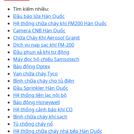
Tìm kiếm nhiều:
Đầu báo lửa Hàn Quốc
Hệ thống chữa cháy khí FM200 Hàn Quốc
Camera CNB Hàn Quốc
Chữa Cháy Khí Aerosol Granit
Dịch vụ nạp sạc khí FM-200
Đầu phun xả khí tự động
Máy đọc hộ chiếu Samsotech
Báo động Optex
Van chữa cháy Tyco
Bình chữa cháy cho tủ điện
Đầu Sprinkler Hàn Quốc
Hệ thống liên lạc nội bộ
Báo động Honeywell
Hệ thống cảnh báo khí CO
Bình chữa cháy khí sạch
Tủ chống cháy nổ
Hệ thống chữa cháy nhà bếp Hàn Quốc