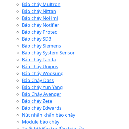
Báo cháy Multron
Báo cháy Nittan
Báo cháy NoHmi
Báo cháy Notifier
Báo cháy Protec
Báo cháy SD3
Báo cháy Siemens
Báo cháy System Sensor
Báo cháy Tanda
Báo cháy Unipos
Báo cháy Woosung
Báo Cháy Dass
Báo cháy Yun Yang
Báo Cháy Avenger
Báo cháy Zeta
Báo cháy Edwards
Nút nhấn khẩn báo cháy
Module báo cháy
Thiết bị kiểm tra đầu báo lửa