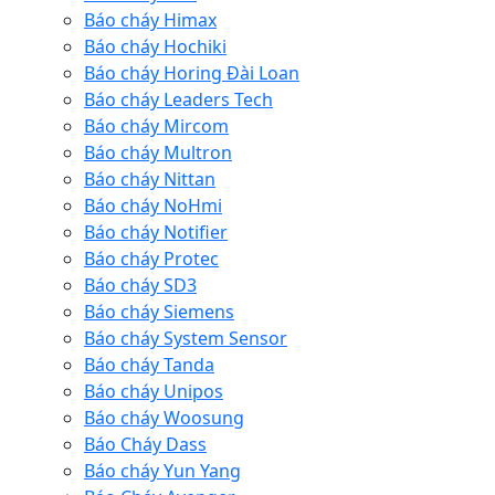
Báo cháy Himax
Báo cháy Hochiki
Báo cháy Horing Đài Loan
Báo cháy Leaders Tech
Báo cháy Mircom
Báo cháy Multron
Báo cháy Nittan
Báo cháy NoHmi
Báo cháy Notifier
Báo cháy Protec
Báo cháy SD3
Báo cháy Siemens
Báo cháy System Sensor
Báo cháy Tanda
Báo cháy Unipos
Báo cháy Woosung
Báo Cháy Dass
Báo cháy Yun Yang