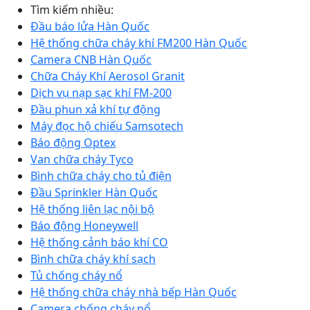
Tìm kiếm nhiều:
Đầu báo lửa Hàn Quốc
Hệ thống chữa cháy khí FM200 Hàn Quốc
Camera CNB Hàn Quốc
Chữa Cháy Khí Aerosol Granit
Dịch vụ nạp sạc khí FM-200
Đầu phun xả khí tự động
Máy đọc hộ chiếu Samsotech
Báo động Optex
Van chữa cháy Tyco
Bình chữa cháy cho tủ điện
Đầu Sprinkler Hàn Quốc
Hệ thống liên lạc nội bộ
Báo động Honeywell
Hệ thống cảnh báo khí CO
Bình chữa cháy khí sạch
Tủ chống cháy nổ
Hệ thống chữa cháy nhà bếp Hàn Quốc
Camera chống cháy nổ