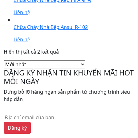
Chữa Cháy Nhà Bếp Kép PirANHA
Liên hệ
Chữa Cháy Nhà Bếp Ansul R-102
Liên hệ
Được
Hiển thị tất cả 2 kết quả
sắp
xếp
ĐĂNG KÝ NHẬN TIN KHUYẾN MÃI HOT
theo
MỖI NGÀY
mới
nhất
Đừng bỏ lỡ hàng ngàn sản phẩm từ chương trình siêu
hấp dẫn
Đăng ký