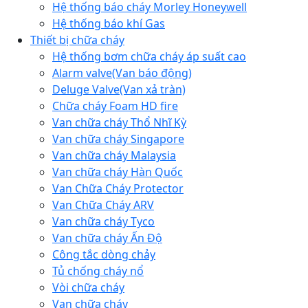
Hệ thống báo cháy Morley Honeywell
Hệ thống báo khí Gas
Thiết bị chữa cháy
Hệ thống bơm chữa cháy áp suất cao
Alarm valve(Van báo động)
Deluge Valve(Van xả tràn)
Chữa cháy Foam HD fire
Van chữa cháy Thổ Nhĩ Kỳ
Van chữa cháy Singapore
Van chữa cháy Malaysia
Van chữa cháy Hàn Quốc
Van Chữa Cháy Protector
Van Chữa Cháy ARV
Van chữa cháy Tyco
Van chữa cháy Ấn Độ
Công tắc dòng chảy
Tủ chống cháy nổ
Vòi chữa cháy
Van chữa cháy