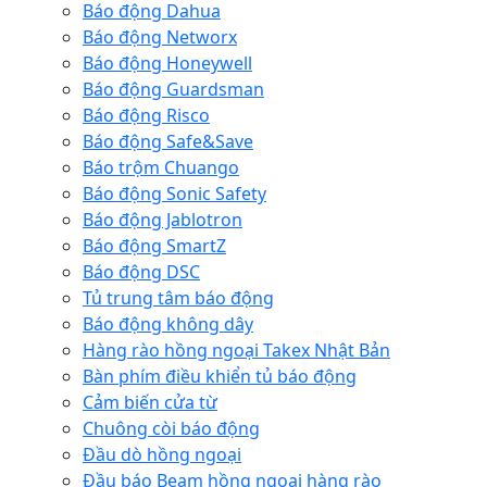
Báo động Dahua
Báo động Networx
Báo động Honeywell
Báo động Guardsman
Báo động Risco
Báo động Safe&Save
Báo trộm Chuango
Báo động Sonic Safety
Báo động Jablotron
Báo động SmartZ
Báo động DSC
Tủ trung tâm báo động
Báo động không dây
Hàng rào hồng ngoại Takex Nhật Bản
Bàn phím điều khiển tủ báo động
Cảm biến cửa từ
Chuông còi báo động
Đầu dò hồng ngoại
Đầu báo Beam hồng ngoại hàng rào