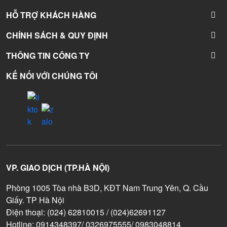
HỖ TRỢ KHÁCH HÀNG
CHÍNH SÁCH & QUY ĐỊNH
THÔNG TIN CÔNG TY
KẾ NỐI VỚI CHÚNG TÔI
VP. GIAO DỊCH (TP.HÀ NỘI)
Phòng 1005 Tòa nhà B3D, KĐT Nam Trung Yên, Q. Cầu
Giấy. TP Hà Nội
Điện thoại: (024) 62810015 / (024)62691127
Hotline: 0914348397/ 0326975555/ 0983048814