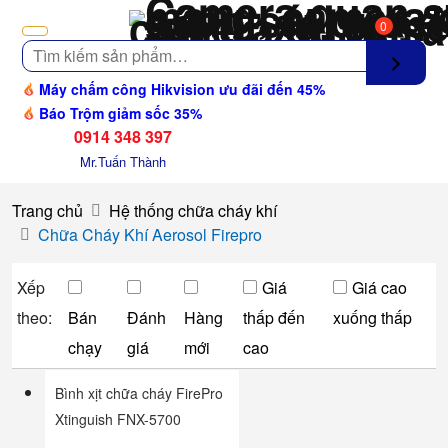
0
Tìm
kiếm
Máy chấm công Hikvision ưu đãi đến 45%
Báo Trộm giảm sốc 35%
0914 348 397
Mr.Tuấn Thành
Trang chủ
Hệ thống chữa cháy khí
Chữa Cháy Khí Aerosol Firepro
Xếp
Giá
Giá cao
theo:
Bán
Đánh
Hàng
thấp đến
xuống thấp
chạy
giá
mới
cao
Bình xịt chữa cháy FirePro
Xtinguish FNX-5700