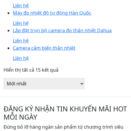
Liên hệ
Máy đo nhiệt độ tự động Hàn Quốc
Liên hệ
Lắp đặt trọn bộ camera đo thân nhiệt Dahua
Liên hệ
Camera cảm biến thân nhiệt
Liên hệ
Được
Hiển thị tất cả 15 kết quả
sắp
xếp
theo
mới
nhất
ĐĂNG KÝ NHẬN TIN KHUYẾN MÃI HOT
MỖI NGÀY
Đừng bỏ lỡ hàng ngàn sản phẩm từ chương trình siêu