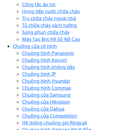
Công tắc áp lực
Họng tiếp nước chữa cháy
Trụ chữa cháy ngoài nhà
Tủ chữa cháy vách tường
Súng phun chữa cháy
Máy Tạo Bọt Hệ Số Nở Cao
Chuông cửa có hình
Chuông hình Panasonic
Chuông hình Kocom
Chuông hình không dây
Chuông hình IP
Chuông hình Hyundai
Chuông hình Commax
Chuông cửa Samsung
Chuông cửa Hikvision
Chuông cửa Dahua
Chuông cửa Competition
Hệ thống chuông gọi Ringcall
Chuông hình Aiphone Nhật Bản