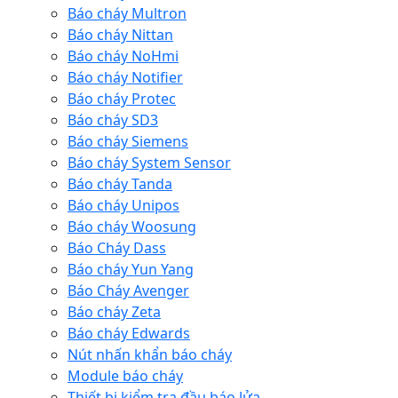
Báo cháy Multron
Báo cháy Nittan
Báo cháy NoHmi
Báo cháy Notifier
Báo cháy Protec
Báo cháy SD3
Báo cháy Siemens
Báo cháy System Sensor
Báo cháy Tanda
Báo cháy Unipos
Báo cháy Woosung
Báo Cháy Dass
Báo cháy Yun Yang
Báo Cháy Avenger
Báo cháy Zeta
Báo cháy Edwards
Nút nhấn khẩn báo cháy
Module báo cháy
Thiết bị kiểm tra đầu báo lửa