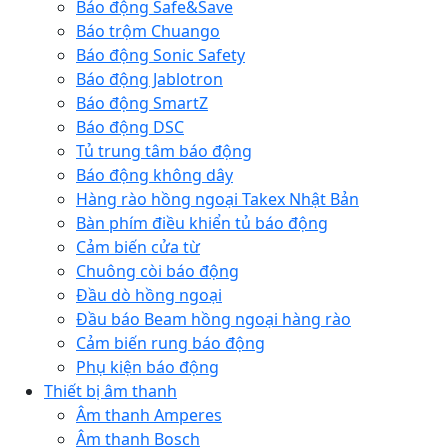
Báo động Safe&Save
Báo trộm Chuango
Báo động Sonic Safety
Báo động Jablotron
Báo động SmartZ
Báo động DSC
Tủ trung tâm báo động
Báo động không dây
Hàng rào hồng ngoại Takex Nhật Bản
Bàn phím điều khiển tủ báo động
Cảm biến cửa từ
Chuông còi báo động
Đầu dò hồng ngoại
Đầu báo Beam hồng ngoại hàng rào
Cảm biến rung báo động
Phụ kiện báo động
Thiết bị âm thanh
Âm thanh Amperes
Âm thanh Bosch