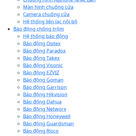
Màn hình chuông cửa
Camera chuông cửa
Hệ thống liên lạc nội bộ
Báo động chống trộm
Hệ thống báo động
Báo động Optex
Báo động Paradox
Báo động Takex
Báo động Visonic
Báo động EZVIZ
Báo động Goman
Báo động Garrison
Báo động Hikvision
Báo động Dahua
Báo động Networx
Báo động Honeywell
Báo động Guardsman
Báo động Risco