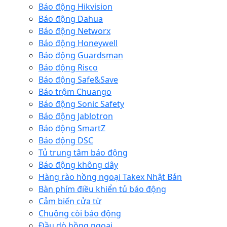
Báo động Hikvision
Báo động Dahua
Báo động Networx
Báo động Honeywell
Báo động Guardsman
Báo động Risco
Báo động Safe&Save
Báo trộm Chuango
Báo động Sonic Safety
Báo động Jablotron
Báo động SmartZ
Báo động DSC
Tủ trung tâm báo động
Báo động không dây
Hàng rào hồng ngoại Takex Nhật Bản
Bàn phím điều khiển tủ báo động
Cảm biến cửa từ
Chuông còi báo động
Đầu dò hồng ngoại