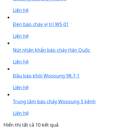
Liên hệ
Đèn báo cháy vị trí WS-01
Liên hệ
Nút nhấn khẩn báo cháy Hàn Quốc
Liên hệ
Đầu báo khói Woosung 98-7-1
Liên hệ
Trung tâm báo cháy Woosung 5 kênh
Liên hệ
Được
Hiển thị tất cả 10 kết quả