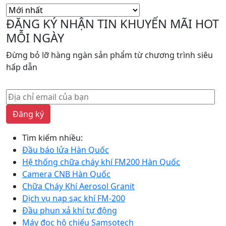
sắp
xếp
ĐĂNG KÝ NHẬN TIN KHUYẾN MÃI HOT
theo
MỖI NGÀY
mới
nhất
Đừng bỏ lỡ hàng ngàn sản phẩm từ chương trình siêu
hấp dẫn
Đăng ký
Tìm kiếm nhiều:
Đầu báo lửa Hàn Quốc
Hệ thống chữa cháy khí FM200 Hàn Quốc
Camera CNB Hàn Quốc
Chữa Cháy Khí Aerosol Granit
Dịch vụ nạp sạc khí FM-200
Đầu phun xả khí tự động
Máy đọc hộ chiếu Samsotech