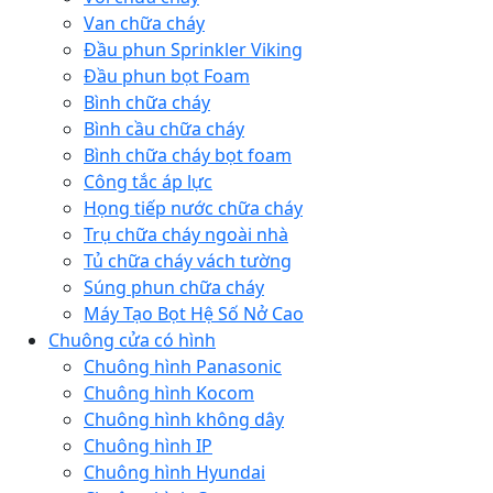
Van chữa cháy
Đầu phun Sprinkler Viking
Đầu phun bọt Foam
Bình chữa cháy
Bình cầu chữa cháy
Bình chữa cháy bọt foam
Công tắc áp lực
Họng tiếp nước chữa cháy
Trụ chữa cháy ngoài nhà
Tủ chữa cháy vách tường
Súng phun chữa cháy
Máy Tạo Bọt Hệ Số Nở Cao
Chuông cửa có hình
Chuông hình Panasonic
Chuông hình Kocom
Chuông hình không dây
Chuông hình IP
Chuông hình Hyundai