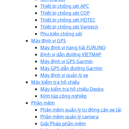
Thiết bị chống sét APC
Thiết bị chống sét COP
Thiết bị chống sét HDTEC
Thiết bị chống sét Vantech
Phụ kiện chống sét
Máy định vị GPS
Máy định vị hàng hải FURUNO
Định vị dẫn đường VIETMAP
Máy định vị GPS Garmin
Máy GPS dẫn đường Garmin
Máy định vị quản lý xe
Máy kiểm tra hộ chiếu
Máy kiểm tra hộ chiếu Desko
Kính lúp công nghiệp
Phần mềm
Phần mềm quản lý tự động cân xe tải
Phần mềm quản lý camera
Giải Pháp phần mềm