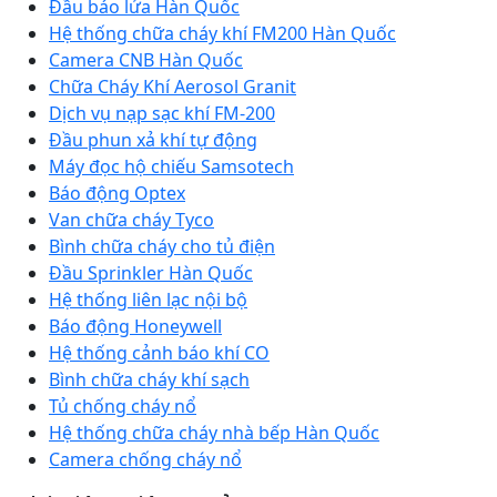
Đầu báo lửa Hàn Quốc
Hệ thống chữa cháy khí FM200 Hàn Quốc
Camera CNB Hàn Quốc
Chữa Cháy Khí Aerosol Granit
Dịch vụ nạp sạc khí FM-200
Đầu phun xả khí tự động
Máy đọc hộ chiếu Samsotech
Báo động Optex
Van chữa cháy Tyco
Bình chữa cháy cho tủ điện
Đầu Sprinkler Hàn Quốc
Hệ thống liên lạc nội bộ
Báo động Honeywell
Hệ thống cảnh báo khí CO
Bình chữa cháy khí sạch
Tủ chống cháy nổ
Hệ thống chữa cháy nhà bếp Hàn Quốc
Camera chống cháy nổ