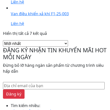
Liên hệ
Van điều khiển xả khí F1-25-003
Liên hệ
Được
Hiển thị tất cả 7 kết quả
sắp
xếp
ĐĂNG KÝ NHẬN TIN KHUYẾN MÃI HOT
theo
MỖI NGÀY
mới
nhất
Đừng bỏ lỡ hàng ngàn sản phẩm từ chương trình siêu
hấp dẫn
Đăng ký
Tìm kiếm nhiều: