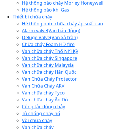
Hệ thống báo cháy Morley Honeywell
Hệ thống báo khí Gas
Thiết bị chữa cháy
Hệ thống bơm chữa cháy áp suất cao
Alarm valve(Van báo động)
Deluge Valve(Van xả tràn)
Chữa cháy Foam HD fire
Van chữa cháy Thổ Nhĩ Kỳ
Van chữa cháy Singapore
Van chữa cháy Malaysia
Van chữa cháy Hàn Quốc
Van Chữa Cháy Protector
Van Chữa Cháy ARV
Van chữa cháy Tyco
Van chữa cháy Ấn Độ
Công tắc dòng chảy
Tủ chống cháy nổ
Vòi chữa cháy
Van chữa cháy