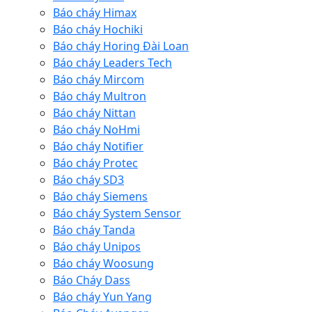
Báo cháy Himax
Báo cháy Hochiki
Báo cháy Horing Đài Loan
Báo cháy Leaders Tech
Báo cháy Mircom
Báo cháy Multron
Báo cháy Nittan
Báo cháy NoHmi
Báo cháy Notifier
Báo cháy Protec
Báo cháy SD3
Báo cháy Siemens
Báo cháy System Sensor
Báo cháy Tanda
Báo cháy Unipos
Báo cháy Woosung
Báo Cháy Dass
Báo cháy Yun Yang