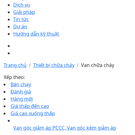
Dịch vụ
Giải pháp
Tin tức
Dự án
Hướng dẫn kỹ thuật
Trang chủ
Thiết bị chữa cháy
Van chữa cháy
Xếp theo:
Bán chạy
Đánh giá
Hàng mới
Giá thấp đến cao
Giá cao xuống thấp
Van góc giảm áp PCCC, Van góc kèm giảm áp