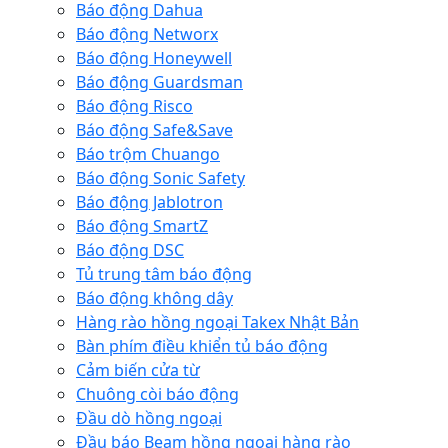
Báo động Dahua
Báo động Networx
Báo động Honeywell
Báo động Guardsman
Báo động Risco
Báo động Safe&Save
Báo trộm Chuango
Báo động Sonic Safety
Báo động Jablotron
Báo động SmartZ
Báo động DSC
Tủ trung tâm báo động
Báo động không dây
Hàng rào hồng ngoại Takex Nhật Bản
Bàn phím điều khiển tủ báo động
Cảm biến cửa từ
Chuông còi báo động
Đầu dò hồng ngoại
Đầu báo Beam hồng ngoại hàng rào