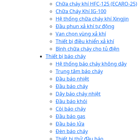
Chữa cháy khí HFC-125 (ECARO-25)
Chữa Cháy Khí IG-100
Hệ thống chữa cháy khí Xingjin
Đầu phun xả khí tự động
Van chọn vùng xả khí
Thiết bị điều khiển xả khí
Bình chữa cháy cho tủ điện
Thiết bị báo cháy
Hệ thống báo cháy không dây
Trung tâm báo cháy
Đầu báo nhiệt
Đầu báo cháy
Dây báo cháy nhiệt
Đầu báo khói
Còi báo cháy
Đầu báo gas
Đầu báo lửa
Đèn báo cháy
Thiết bị thử đầu báo