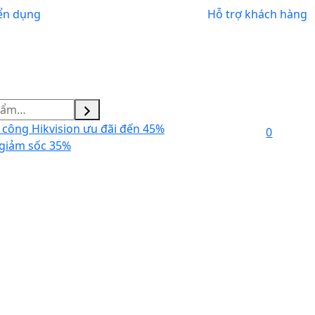
ển dụng
Hỗ trợ khách hàng
công Hikvision ưu đãi đến 45%
0
giảm sốc 35%