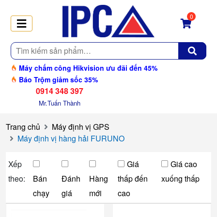
0
Tìm
kiếm
Máy chấm công Hikvision ưu đãi đến 45%
Báo Trộm giảm sốc 35%
0914 348 397
Mr.Tuấn Thành
Trang chủ
Máy định vị GPS
Máy định vị hàng hải FURUNO
Xếp
Giá
Giá cao
theo:
Bán
Đánh
Hàng
thấp đến
xuống thấp
chạy
giá
mới
cao