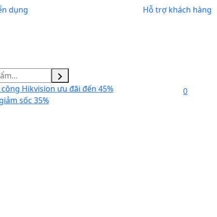
ển dụng
Hỗ trợ khách hàng
công Hikvision ưu đãi đến 45%
0
giảm sốc 35%