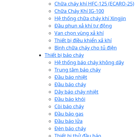
Chữa cháy khí HFC-125 (ECARO-25)
Chữa Cháy Khí IG-100
Hệ thống chữa cháy khí Xingjin
Đầu phun xả khí tự động
Van chọn vùng xả khí
Thiết bị điều khiển xả khí
Bình chữa cháy cho tủ điện
Thiết bị báo cháy
Hệ thống báo cháy không dây
Trung tâm báo cháy
Đầu báo nhiệt
Đầu báo cháy
Dây báo cháy nhiệt
Đầu báo khói
Còi báo cháy
Đầu báo gas
Đầu báo lửa
Đèn báo cháy
Thiết bị thử đầu báo