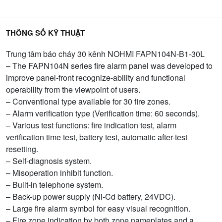
THÔNG SỐ KỸ THUẬT
Trung tâm báo cháy 30 kênh NOHMI FAPN104N-B1-30L
– The FAPN104N series fire alarm panel was developed to
improve panel-front recognize-ability and functional
operability from the viewpoint of users.
– Conventional type available for 30 fire zones.
– Alarm verification type (Verification time: 60 seconds).
– Various test functions: fire indication test, alarm
verification time test, battery test, automatic after-test
resetting.
– Self-diagnosis system.
– Misoperation inhibit function.
– Built-in telephone system.
– Back-up power supply (Ni-Cd battery, 24VDC).
– Large fire alarm symbol for easy visual recognition.
– Fire zone indication by both zone nameplates and a