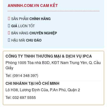
ANNINH.COM.VN CAM KẾT
SẢN PHẨM
CHÍNH HÃNG
GIÁ
LUÔN TỐT
BÁN HÀNG
CHUYÊN NGHIỆP
HẬU MÃI
CHU ĐÁO
CÔNG TY TNHH THƯƠNG MẠI & DỊCH VỤ IPCA
Phòng 1005 Tòa nhà B3D, KĐT Nam Trung Yên, Q. Cầu
Giấy
Tel: (0914 348 397)
CHI NHÁNH TẠI HỒ CHÍ MINH
Lô H38, Lương Định Của, P.An Phú, Quận 2
Tel: 032 697 5555