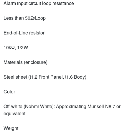
Alarm input circuit loop resistance
Less than 50Ω/Loop
End-of-Line resistor
10kΩ, 1/2W
Materials (enclosure)
Steel sheet (t1.2 Front Panel, t1.6 Body)
Color
Off-white (Nohmi White): Approximating Munsell N8.7 or
equivalent
Weight