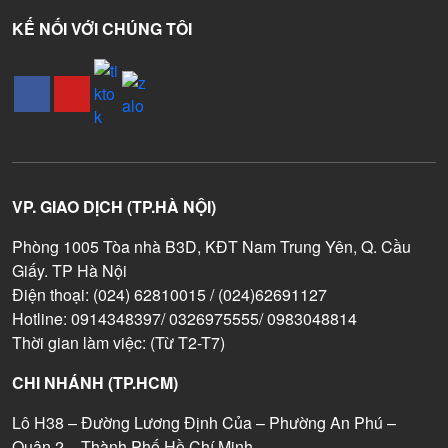
KẾ NỐI VỚI CHÚNG TÔI
VP. GIAO DỊCH (TP.HÀ NỘI)
Phòng 1005 Tòa nhà B3D, KĐT Nam Trung Yên, Q. Cầu
Giấy. TP Hà Nội
Điện thoại: (024) 62810015 / (024)62691127
Hotline: 0914348397/ 0326975555/ 0983048814
Thời gian làm việc: (Từ T2-T7)
CHI NHÁNH (TP.HCM)
Lô H38 – Đường Lương Định Của – Phường An Phú –
Quận 2 – Thành Phố Hồ Chí Minh