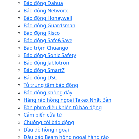
Báo động Dahua
Báo động Networx
Báo động Honeywell
Báo động Guardsman
Báo động Risco
Báo động Safe&Save
Báo trộm Chuango
Báo động Sonic Safety
Báo động Jablotron
Báo động SmartZ
Báo động DSC
Tủ trung tâm báo động
Báo động không dây
Hàng rào hồng ngoại Takex Nhật Bản
Bàn phím điều khiển tủ báo động
Cảm biến cửa từ
Chuông còi báo động
Đầu dò hồng ngoại
Đầu báo Beam hồng ngoại hàng rào