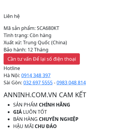
Liên hệ
Mã sản phẩm: SCA680KT
Tình trạng: Còn hàng
Xuất xứ: Trung Quốc (China)
Bảo hành: 12 Tháng
Cần tư vấn
Để lại số điện thoại
Hotline
Hà Nội:
0914 348 397
Sài Gòn:
032 697 5555
-
0983 048 814
ANNINH.COM.VN CAM KẾT
SẢN PHẨM
CHÍNH HÃNG
GIÁ
LUÔN TỐT
BÁN HÀNG
CHUYÊN NGHIỆP
HẬU MÃI
CHU ĐÁO