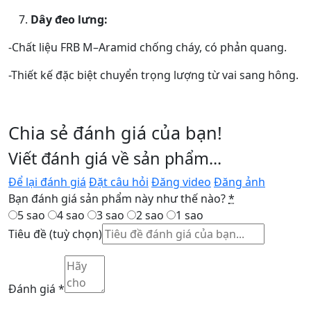
Dây đeo lưng:
-Chất liệu FRB M–Aramid chống cháy, có phản quang.
-Thiết kế đặc biệt chuyển trọng lượng từ vai sang hông.
Chia sẻ đánh giá của bạn!
Viết đánh giá về sản phẩm...
Để lại đánh giá
Đặt câu hỏi
Đăng video
Đăng ảnh
Bạn đánh giá sản phẩm này như thế nào?
*
5 sao
4 sao
3 sao
2 sao
1 sao
Tiêu đề
(tuỳ chọn)
Đánh giá
*