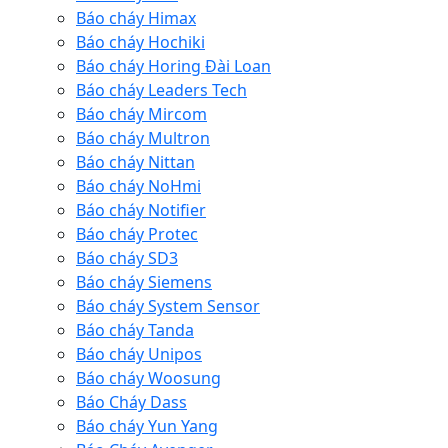
Báo cháy Himax
Báo cháy Hochiki
Báo cháy Horing Đài Loan
Báo cháy Leaders Tech
Báo cháy Mircom
Báo cháy Multron
Báo cháy Nittan
Báo cháy NoHmi
Báo cháy Notifier
Báo cháy Protec
Báo cháy SD3
Báo cháy Siemens
Báo cháy System Sensor
Báo cháy Tanda
Báo cháy Unipos
Báo cháy Woosung
Báo Cháy Dass
Báo cháy Yun Yang