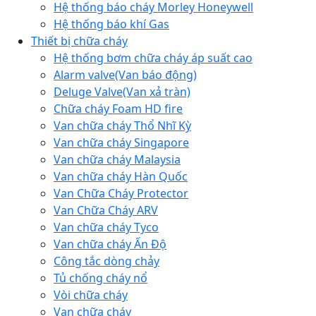
Hệ thống báo cháy Morley Honeywell
Hệ thống báo khí Gas
Thiết bị chữa cháy
Hệ thống bơm chữa cháy áp suất cao
Alarm valve(Van báo động)
Deluge Valve(Van xả tràn)
Chữa cháy Foam HD fire
Van chữa cháy Thổ Nhĩ Kỳ
Van chữa cháy Singapore
Van chữa cháy Malaysia
Van chữa cháy Hàn Quốc
Van Chữa Cháy Protector
Van Chữa Cháy ARV
Van chữa cháy Tyco
Van chữa cháy Ấn Độ
Công tắc dòng chảy
Tủ chống cháy nổ
Vòi chữa cháy
Van chữa cháy