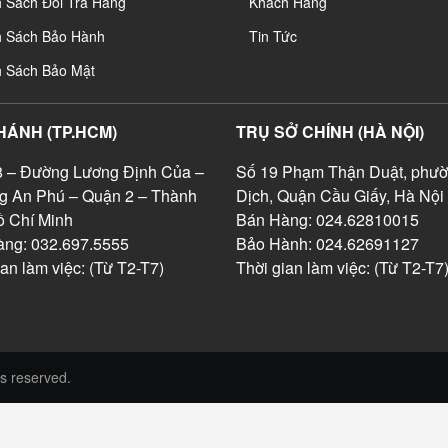
 Sách Đổi Trả Hàng
Khách Hàng
h Sách Bảo Hành
Tin Tức
h Sách Bảo Mật
HÁNH (TP.HCM)
TRỤ SỞ CHÍNH (HÀ NỘI)
 – Đường Lương Định Của –
Số 19 Phạm Thận Duật, phườ
g An Phú – Quận 2 – Thành
Dịch, Quận Cầu Giấy, Hà Nội
 Chí Minh
Bán Hàng: 024.62810015
ng: 032.697.5555
Bảo Hành: 024.62691127
ian làm việc: (Từ T2-T7)
Thời gian làm việc: (Từ T2-T7
s reserved.