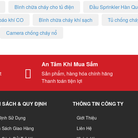
Bình chữa cháy cho tủ điện
Đầu Sprinkler Hàn Q
báo khí CO
Bình chữa cháy khí sạch
Tủ chống chá
Camera chống cháy nổ
An Tâm Khi Mua Sắm
t
Sản phẩm, hàng hóa chính hãng
Thanh toán tiện lợi
 SÁCH & QUY ĐỊNH
THÔNG TIN CÔNG TY
Định Sử Dụng
Giới Thiệu
h Sách Giao Hàng
Liên Hệ