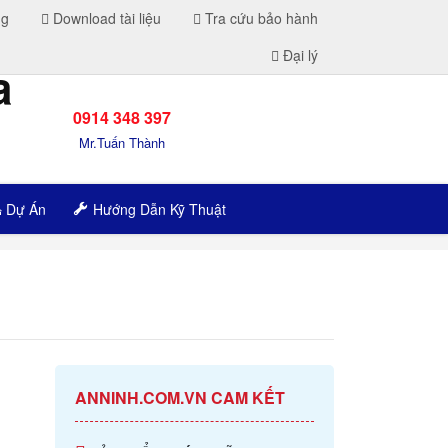
ng
Download tài liệu
Tra cứu bảo hành
Đại lý
0914 348 397
Mr.Tuấn Thành
Dự Án
Hướng Dẫn Kỹ Thuật
ANNINH.COM.VN CAM KẾT