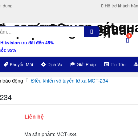
n dụng
Hỗ trợ khách hà
0
ikvision ưu đãi đến 45%
sốc 35%
Khuyến Mãi
Dịch Vụ
Giải Pháp
Tin Tức
n báo động
Điều khiển vô tuyến từ xa MCT-234
-234
Liên hệ
Mã sản phẩm: MCT-234