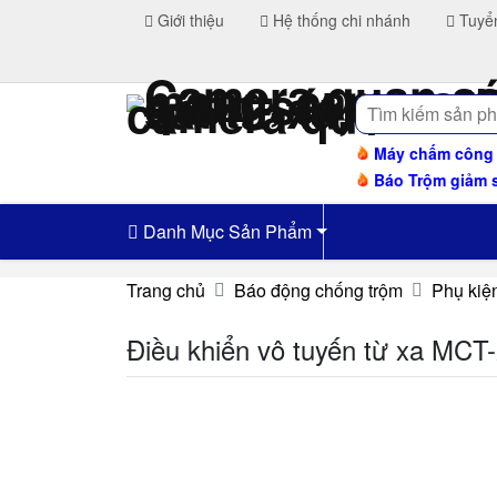
Giới thiệu
Hệ thống chi nhánh
Tuyể
Tìm
kiếm
Máy chấm công H
Báo Trộm giảm 
Danh Mục Sản Phẩm
Trang chủ
Báo động chống trộm
Phụ kiệ
Điều khiển vô tuyến từ xa MCT