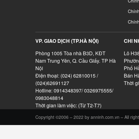
Chính
Chín
Chín
VP. GIAO DỊCH (TP.HÀ NỘI)
CHI N
Phòng 1005 Tòa nhà B3D, KĐT
Lô H38
Nam Trung Yên, Q. Cầu Giấy. TP Hà
Phườn
Nội
Phố Hồ
Điện thoại: (024) 62810015 /
Bán Hà
(024)62691127
Thời g
Hotline: 0914348397/ 0326975555/
0983048814
Thời gian làm việc: (Từ T2-T7)
Copyright ©2006 – 2022 by anninh.com.vn – All right