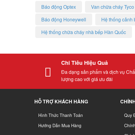
Báo động Optex
Van chữa cháy Tyco
Báo động Honeywell
Hệ thống cảnh 
Hệ thống chữa cháy nhà bếp Hàn Quốc
Chi Tiêu Hiệu Quả
Đa dạng sản phẩm và dịch vụ Chấ
lượng cao với giá ưu đãi
HỖ TRỢ KHÁCH HÀNG
CHÍNH
Hình Thức Thanh Toán
Quy 
Hướng Dẫn Mua Hàng
Chín