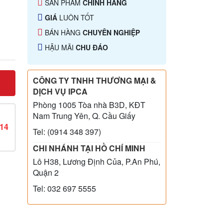
SẢN PHẨM
CHÍNH HÃNG
GIÁ
LUÔN TỐT
BÁN HÀNG
CHUYÊN NGHIỆP
HẬU MÃI
CHU ĐÁO
CÔNG TY TNHH THƯƠNG MẠI &
DỊCH VỤ IPCA
Phòng 1005 Tòa nhà B3D, KĐT
Nam Trung Yên, Q. Cầu Giấy
814
Tel: (0914 348 397)
CHI NHÁNH TẠI HỒ CHÍ MINH
Lô H38, Lương Định Của, P.An Phú,
Quận 2
Tel: 032 697 5555