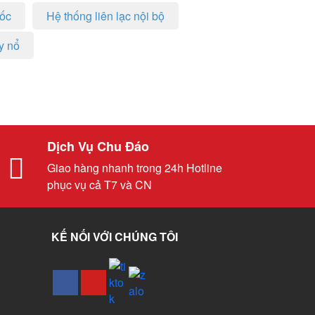
uốc
Hệ thống liên lạc nội bộ
y nổ
Dịch Vụ Chu Đáo
Giao hàng nhanh trong 24h Hotline
phục vụ cả T7 và CN
KẾ NỐI VỚI CHÚNG TÔI