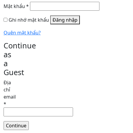
Bắt
Mật khẩu
*
buộc
Ghi nhớ mật khẩu
Đăng nhập
Quên mật khẩu?
Continue
as
a
Guest
Địa
chỉ
email
*