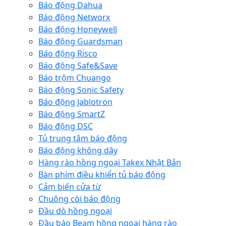
Báo động Dahua
Báo động Networx
Báo động Honeywell
Báo động Guardsman
Báo động Risco
Báo động Safe&Save
Báo trộm Chuango
Báo động Sonic Safety
Báo động Jablotron
Báo động SmartZ
Báo động DSC
Tủ trung tâm báo động
Báo động không dây
Hàng rào hồng ngoại Takex Nhật Bản
Bàn phím điều khiển tủ báo động
Cảm biến cửa từ
Chuông còi báo động
Đầu dò hồng ngoại
Đầu báo Beam hồng ngoại hàng rào