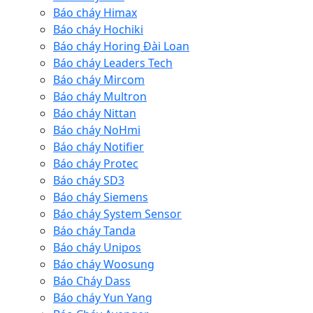
Báo cháy Himax
Báo cháy Hochiki
Báo cháy Horing Đài Loan
Báo cháy Leaders Tech
Báo cháy Mircom
Báo cháy Multron
Báo cháy Nittan
Báo cháy NoHmi
Báo cháy Notifier
Báo cháy Protec
Báo cháy SD3
Báo cháy Siemens
Báo cháy System Sensor
Báo cháy Tanda
Báo cháy Unipos
Báo cháy Woosung
Báo Cháy Dass
Báo cháy Yun Yang