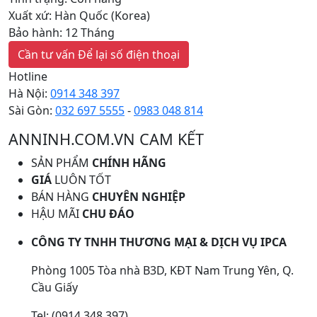
Xuất xứ: Hàn Quốc (Korea)
Bảo hành: 12 Tháng
Cần tư vấn
Để lại số điện thoại
Hotline
Hà Nội:
0914 348 397
Sài Gòn:
032 697 5555
-
0983 048 814
ANNINH.COM.VN CAM KẾT
SẢN PHẨM
CHÍNH HÃNG
GIÁ
LUÔN TỐT
BÁN HÀNG
CHUYÊN NGHIỆP
HẬU MÃI
CHU ĐÁO
CÔNG TY TNHH THƯƠNG MẠI & DỊCH VỤ IPCA
Phòng 1005 Tòa nhà B3D, KĐT Nam Trung Yên, Q.
Cầu Giấy
Tel: (0914 348 397)