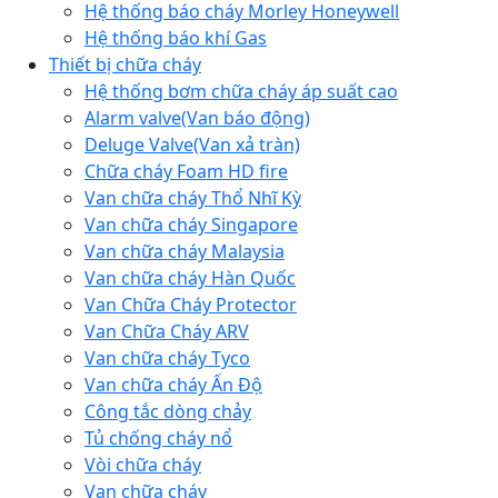
Hệ thống báo cháy Morley Honeywell
Hệ thống báo khí Gas
Thiết bị chữa cháy
Hệ thống bơm chữa cháy áp suất cao
Alarm valve(Van báo động)
Deluge Valve(Van xả tràn)
Chữa cháy Foam HD fire
Van chữa cháy Thổ Nhĩ Kỳ
Van chữa cháy Singapore
Van chữa cháy Malaysia
Van chữa cháy Hàn Quốc
Van Chữa Cháy Protector
Van Chữa Cháy ARV
Van chữa cháy Tyco
Van chữa cháy Ấn Độ
Công tắc dòng chảy
Tủ chống cháy nổ
Vòi chữa cháy
Van chữa cháy