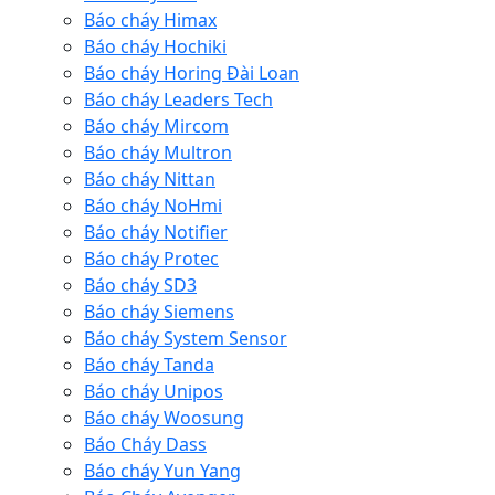
Báo cháy Himax
Báo cháy Hochiki
Báo cháy Horing Đài Loan
Báo cháy Leaders Tech
Báo cháy Mircom
Báo cháy Multron
Báo cháy Nittan
Báo cháy NoHmi
Báo cháy Notifier
Báo cháy Protec
Báo cháy SD3
Báo cháy Siemens
Báo cháy System Sensor
Báo cháy Tanda
Báo cháy Unipos
Báo cháy Woosung
Báo Cháy Dass
Báo cháy Yun Yang