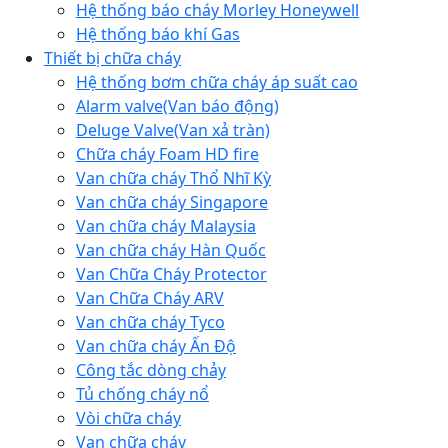
Hệ thống báo cháy Morley Honeywell
Hệ thống báo khí Gas
Thiết bị chữa cháy
Hệ thống bơm chữa cháy áp suất cao
Alarm valve(Van báo động)
Deluge Valve(Van xả tràn)
Chữa cháy Foam HD fire
Van chữa cháy Thổ Nhĩ Kỳ
Van chữa cháy Singapore
Van chữa cháy Malaysia
Van chữa cháy Hàn Quốc
Van Chữa Cháy Protector
Van Chữa Cháy ARV
Van chữa cháy Tyco
Van chữa cháy Ấn Độ
Công tắc dòng chảy
Tủ chống cháy nổ
Vòi chữa cháy
Van chữa cháy