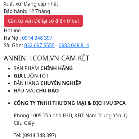
Xuất xứ: Đang cập nhật
Bảo hành: 12 Tháng
Cần tư vấn
Để lại số điện thoại
Hotline
Hà Nội:
0914 348 397
Sài Gòn:
032 697 5555
-
0983 048 814
ANNINH.COM.VN CAM KẾT
SẢN PHẨM
CHÍNH HÃNG
GIÁ
LUÔN TỐT
BÁN HÀNG
CHUYÊN NGHIỆP
HẬU MÃI
CHU ĐÁO
CÔNG TY TNHH THƯƠNG MẠI & DỊCH VỤ IPCA
Phòng 1005 Tòa nhà B3D, KĐT Nam Trung Yên, Q.
Cầu Giấy
Tel: (0914 348 397)