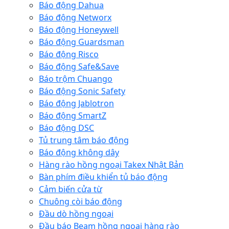
Báo động Dahua
Báo động Networx
Báo động Honeywell
Báo động Guardsman
Báo động Risco
Báo động Safe&Save
Báo trộm Chuango
Báo động Sonic Safety
Báo động Jablotron
Báo động SmartZ
Báo động DSC
Tủ trung tâm báo động
Báo động không dây
Hàng rào hồng ngoại Takex Nhật Bản
Bàn phím điều khiển tủ báo động
Cảm biến cửa từ
Chuông còi báo động
Đầu dò hồng ngoại
Đầu báo Beam hồng ngoại hàng rào