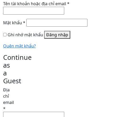
Bắt
Tên tài khoản hoặc địa chỉ email
*
buộc
Bắt
Mật khẩu
*
buộc
Ghi nhớ mật khẩu
Đăng nhập
Quên mật khẩu?
Continue
as
a
Guest
Địa
chỉ
email
*