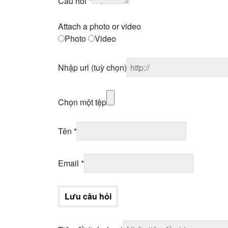
Câu hỏi
*
Attach a photo or video
Photo
Video
Nhập url
(tuỳ chọn)
Chọn một tệp
Tên
*
Email
*
Lưu câu hỏi