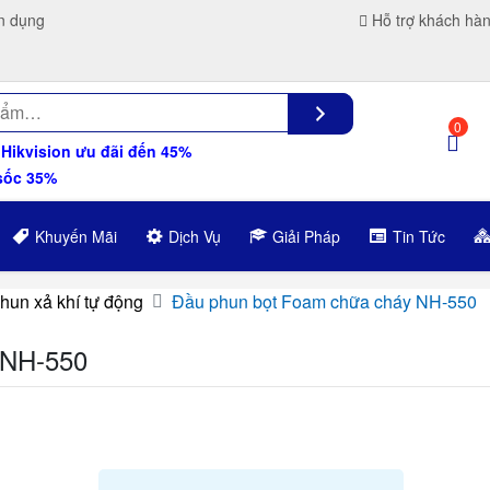
n dụng
Hỗ trợ khách hà
0
ikvision ưu đãi đến 45%
sốc 35%
Khuyến Mãi
Dịch Vụ
Giải Pháp
Tin Tức
hun xả khí tự động
Đầu phun bọt Foam chữa cháy NH-550
 NH-550