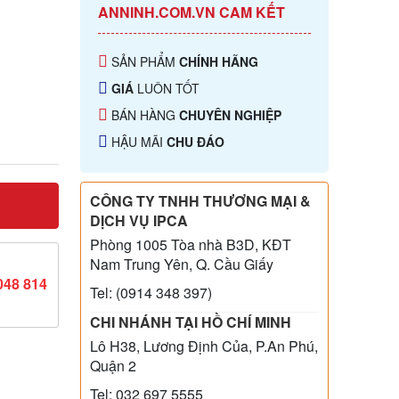
ANNINH.COM.VN CAM KẾT
SẢN PHẨM
CHÍNH HÃNG
GIÁ
LUÔN TỐT
BÁN HÀNG
CHUYÊN NGHIỆP
HẬU MÃI
CHU ĐÁO
CÔNG TY TNHH THƯƠNG MẠI &
DỊCH VỤ IPCA
Phòng 1005 Tòa nhà B3D, KĐT
Nam Trung Yên, Q. Cầu Giấy
048 814
Tel: (0914 348 397)
CHI NHÁNH TẠI HỒ CHÍ MINH
Lô H38, Lương Định Của, P.An Phú,
Quận 2
Tel: 032 697 5555