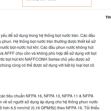
TH
 yếu để sử dụng trong hệ thống bọt nước tràn. Các đầu
u phun. Hệ thống bọt nước tràn thường được thiết kế sử
nước bọt-nước hút khí. Các đầu phun nước không hút
 và AFFF chịu cồn và không phù hợp để sử dụng với bọt
 nước bọt hút khí NAFFCONH Series chủ yếu được sử
, chúng cũng có thể được sử dụng với bất kỳ loại bọt cô
ên các tiêu chuẩn NFPA 16, NFPA 13, NFPA 11 & NFPA
huẩn về số người sử dụng áp dụng cho hệ thống phun nước
ỏ hơn 6,5 mm/m2 (0,16 GPM/ft2) theo NFPA 16. Tối thiểu