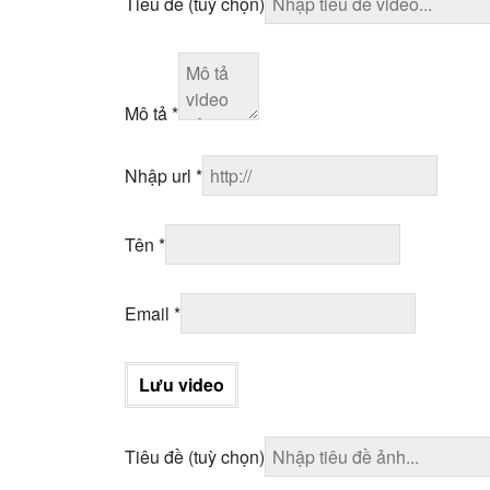
Tiêu đề
(tuỳ chọn)
Mô tả
*
Nhập url
*
Tên
*
Email
*
Lưu video
Tiêu đề
(tuỳ chọn)