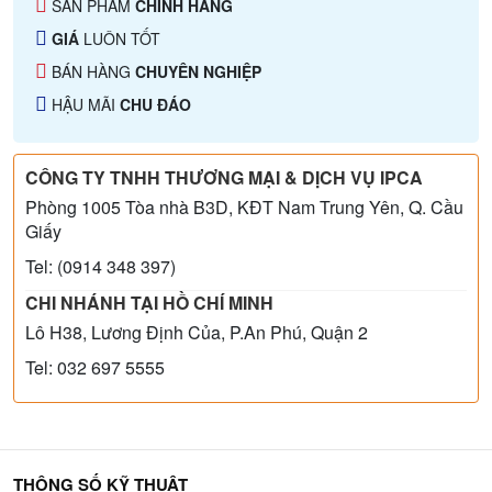
SẢN PHẨM
CHÍNH HÃNG
GIÁ
LUÔN TỐT
BÁN HÀNG
CHUYÊN NGHIỆP
HẬU MÃI
CHU ĐÁO
CÔNG TY TNHH THƯƠNG MẠI & DỊCH VỤ IPCA
Phòng 1005 Tòa nhà B3D, KĐT Nam Trung Yên, Q. Cầu
Giấy
Tel: (0914 348 397)
CHI NHÁNH TẠI HỒ CHÍ MINH
Lô H38, Lương Định Của, P.An Phú, Quận 2
Tel: 032 697 5555
THÔNG SỐ KỸ THUẬT