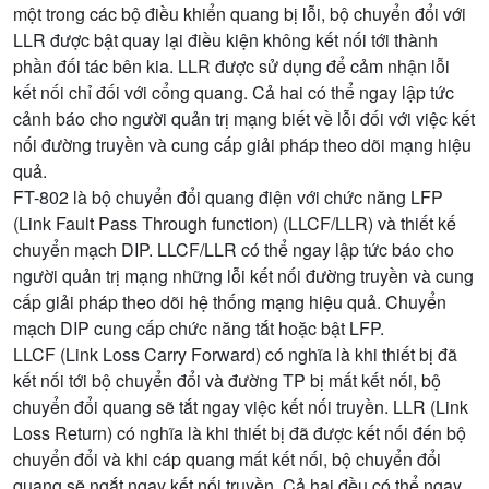
một trong các bộ điều khiển quang bị lỗi, bộ chuyển đổi với
LLR được bật quay lại điều kiện không kết nối tới thành
phần đối tác bên kia. LLR được sử dụng để cảm nhận lỗi
kết nối chỉ đối với cổng quang. Cả hai có thể ngay lập tức
cảnh báo cho người quản trị mạng biết về lỗi đối với việc kết
nối đường truyền và cung cấp giải pháp theo dõi mạng hiệu
quả.
FT-802 là bộ chuyển đổi quang điện với chức năng LFP
(Link Fault Pass Through function) (LLCF/LLR) và thiết kế
chuyển mạch DIP. LLCF/LLR có thể ngay lập tức báo cho
người quản trị mạng những lỗi kết nối đường truyền và cung
cấp giải pháp theo dõi hệ thống mạng hiệu quả. Chuyển
mạch DIP cung cấp chức năng tắt hoặc bật LFP.
LLCF (Link Loss Carry Forward) có nghĩa là khi thiết bị đã
kết nối tới bộ chuyển đổi và đường TP bị mất kết nối, bộ
chuyển đổi quang sẽ tắt ngay việc kết nối truyền. LLR (Link
Loss Return) có nghĩa là khi thiết bị đã được kết nối đến bộ
chuyển đổi và khi cáp quang mất kết nối, bộ chuyển đổi
quang sẽ ngắt ngay kết nối truyền. Cả hai đều có thể ngay