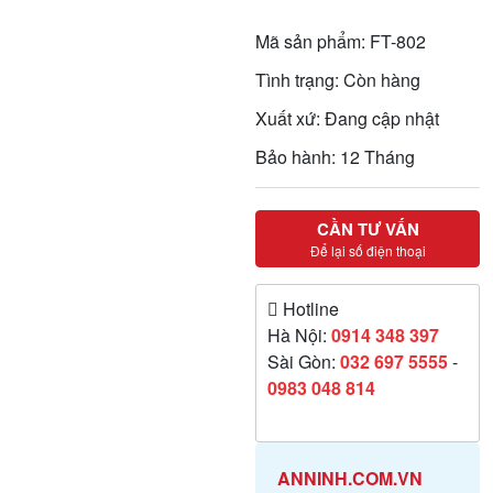
Mã sản phẩm: FT-802
Tình trạng: Còn hàng
Xuất xứ: Đang cập nhật
Bảo hành: 12 Tháng
CẦN TƯ VẤN
Để lại số điện thoại
Hotline
Hà Nội:
0914 348 397
Sài Gòn:
032 697 5555
-
0983 048 814
ANNINH.COM.VN