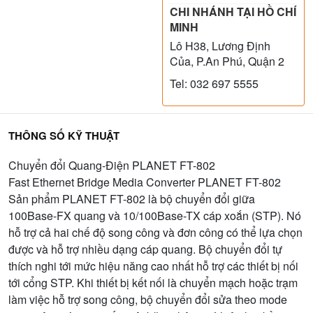
CHI NHÁNH TẠI HỒ CHÍ
MINH
Lô H38, Lương Định
Của, P.An Phú, Quận 2
Tel: 032 697 5555
THÔNG SỐ KỸ THUẬT
Chuyển đổi Quang-Điện PLANET FT-802
Fast Ethernet Bridge Media Converter PLANET FT-802
Sản phẩm PLANET FT-802 là bộ chuyển đổi giữa
100Base-FX quang và 10/100Base-TX cáp xoắn (STP). Nó
hỗ trợ cả hai chế độ song công và đơn công có thể lựa chọn
được và hỗ trợ nhiều dạng cáp quang. Bộ chuyển đổi tự
thích nghi tới mức hiệu năng cao nhất hỗ trợ các thiết bị nối
tới cổng STP. Khi thiết bị kết nối là chuyển mạch hoặc trạm
làm việc hỗ trợ song công, bộ chuyển đổi sửa theo mode