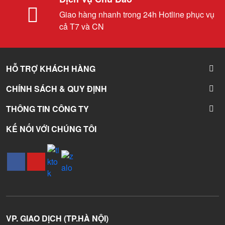
Giao hàng nhanh trong 24h Hotline phục vụ
cả T7 và CN
HỖ TRỢ KHÁCH HÀNG
CHÍNH SÁCH & QUY ĐỊNH
THÔNG TIN CÔNG TY
KẾ NỐI VỚI CHÚNG TÔI
VP. GIAO DỊCH (TP.HÀ NỘI)