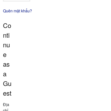
Quên mật khẩu?
Co
nti
nu
e
as
a
Gu
est
Địa
chỉ