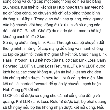
song công và cung cấp một băng thông có hiêu lực bằng
200Mbps. Khi thiết bị kết nối là Hub hoặc trạm làm việc hỗ
trợ chỉ đơn công, bộ chuyển đổi chỉ cấp băng thông bình
thường 100Mbps. Trong giao diện cáp quang, cổng quang
của bộ chuyển đổi hoạt động ở 1310 nm và sử dụng các
đầu nối SC, RJ-45 . Chế độ đa mode (Multi-mode) hỗ trợ
khoảng cách tối đa 2 km.
Sử dụng chức năng Link Pass Through của bộ chuyển đổi
thông minh, những lỗi cáp mạng dễ dàng và nhanh chóng
cô lập để giảm tối thiếu thời gian tắt kết nối. Chức năng Link
Pass Through là sự kết hợp của hai cơ cấu: Link Loss Carry
Forward (LLCF) và Link Loss Return (LLR). Khi LLCF được
kích hoạt, các cổng không truyền tín hiệu kết nối cho đến
khi chúng nhận được tín hiệu kết nối từ cổng đối diện. Mất
kết nối là ‘carried forward’ để quản lý chuyển mạch hoặc
Hub đang gửi kết nối.
LLCF có thể được sử dụng cho cả hai cổng cáp đồng và
quang. Khi LLR (Link Loss Return) được bật, bộ phát quang
sẽ tắt ngay nếu bộ thu không nhận được kết nối đúng. Nếu