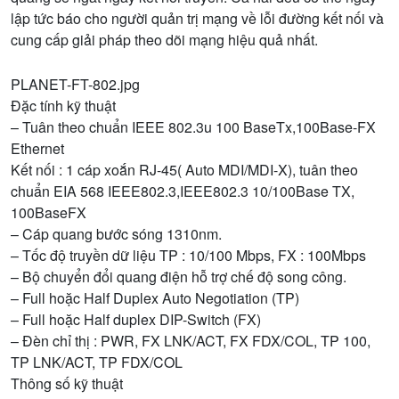
lập tức báo cho người quản trị mạng về lỗi đường kết nối và
cung cấp giải pháp theo dõi mạng hiệu quả nhất.
PLANET-FT-802.jpg
Đặc tính kỹ thuật
– Tuân theo chuẩn IEEE 802.3u 100 BaseTx,100Base-FX
Ethernet
Kết nối : 1 cáp xoắn RJ-45( Auto MDI/MDI-X), tuân theo
chuẩn EIA 568 IEEE802.3,IEEE802.3 10/100Base TX,
100BaseFX
– Cáp quang bước sóng 1310nm.
– Tốc độ truyền dữ liệu TP : 10/100 Mbps, FX : 100Mbps
– Bộ chuyển đổi quang điện hỗ trợ chế độ song công.
– Full hoặc Half Duplex Auto Negotiation (TP)
– Full hoặc Half duplex DIP-Switch (FX)
– Đèn chỉ thị : PWR, FX LNK/ACT, FX FDX/COL, TP 100,
TP LNK/ACT, TP FDX/COL
Thông số kỹ thuật