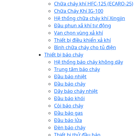
Chữa cháy khí HFC-125 (ECARO-25)
Chữa Cháy Khí IG-100
Hệ thống chữa cháy khí Xingjin
Đầu phun xả khí tự động
Van chọn vùng xả khí
Thiết bị điều khiển xả khí
Bình chữa cháy cho tủ điện
Thiết bị báo cháy
Hệ thống báo cháy không dây
Trung tâm báo cháy
Đầu báo nhiệt
Đầu báo cháy
Dây báo cháy nhiệt
Đầu báo khói
Còi báo cháy
Đầu báo gas
Đầu báo lửa
Đèn báo cháy
Thiết bị thử đầu báo