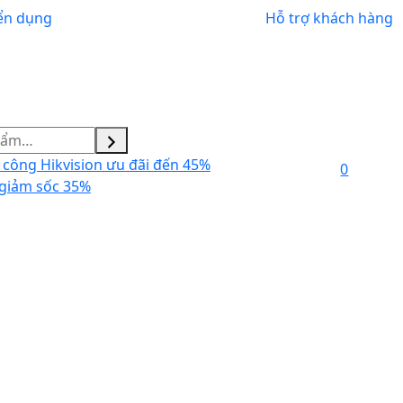
ển dụng
Hỗ trợ khách hàng
công Hikvision ưu đãi đến 45%
0
giảm sốc 35%