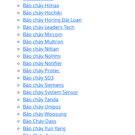
Báo cháy Himax
Báo cháy Hochiki
Báo cháy Horing Đài Loan
Báo cháy Leaders Tech
Báo cháy Mircom
Báo cháy Multron
Báo cháy Nittan
Báo cháy NoHmi
Báo cháy Notifier
Báo cháy Protec
Báo cháy SD3
Báo cháy Siemens
Báo cháy System Sensor
Báo cháy Tanda
Báo cháy Unipos
Báo cháy Woosung
Báo Cháy Dass
Báo cháy Yun Yang