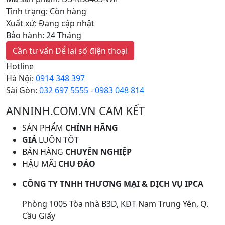
Tình trạng: Còn hàng
Xuất xứ: Đang cập nhật
Bảo hành: 24 Tháng
Cần tư vấn
Để lại số điện thoại
Hotline
Hà Nội:
0914 348 397
Sài Gòn:
032 697 5555
-
0983 048 814
ANNINH.COM.VN CAM KẾT
SẢN PHẨM
CHÍNH HÃNG
GIÁ
LUÔN TỐT
BÁN HÀNG
CHUYÊN NGHIỆP
HẬU MÃI
CHU ĐÁO
CÔNG TY TNHH THƯƠNG MẠI & DỊCH VỤ IPCA
Phòng 1005 Tòa nhà B3D, KĐT Nam Trung Yên, Q.
Cầu Giấy