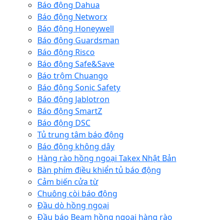
Báo động Dahua
Báo động Networx
Báo động Honeywell
Báo động Guardsman
Báo động Risco
Báo động Safe&Save
Báo trộm Chuango
Báo động Sonic Safety
Báo động Jablotron
Báo động SmartZ
Báo động DSC
Tủ trung tâm báo động
Báo động không dây
Hàng rào hồng ngoại Takex Nhật Bản
Bàn phím điều khiển tủ báo động
Cảm biến cửa từ
Chuông còi báo động
Đầu dò hồng ngoại
Đầu báo Beam hồng ngoại hàng rào