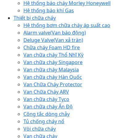
Hệ thống báo cháy Morley Honeywell
Hệ thống báo khí Gas
Thiết bị chữa cháy
Hệ thống bơm chữa cháy áp suất cao
Alarm valve(Van báo động)
Deluge Valve(Van xả tràn)
Chữa cháy Foam HD fire
Van chữa cháy Thổ Nhĩ Kỳ
Van chữa cháy Singapore
Van chữa cháy Malaysia
Van chữa cháy Hàn Quốc
Van Chữa Cháy Protector
Van Chữa Cháy ARV
Van chữa cháy Tyco
Van chữa cháy Ấn Độ
Công tắc dòng chảy
Tủ chống cháy nổ
Vòi chữa cháy
Van chữa cháy