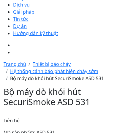
Dịch vụ
Giải pháp
Tin tức
Dự án
Hướng dẫn kỹ thuật
Trang chủ
Thiết bị báo cháy
Hệ thống cảnh báo phát hiện cháy sớm
Bộ máy dò khói hút SecuriSmoke ASD 531
Bộ máy dò khói hút
SecuriSmoke ASD 531
Liên hệ
Mã sản phẩm: ASD 531