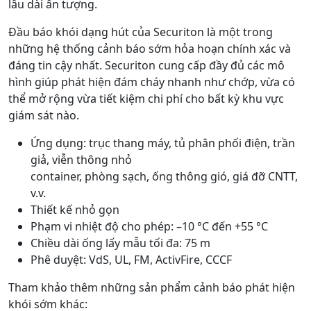
lâu dài ấn tượng.
Đầu báo khói dạng hút của Securiton là một trong
những hệ thống cảnh báo sớm hỏa hoạn chính xác và
đáng tin cậy nhất. Securiton cung cấp đầy đủ các mô
hình giúp phát hiện đám cháy nhanh như chớp, vừa có
thể mở rộng vừa tiết kiệm chi phí cho bất kỳ khu vực
giám sát nào.
Ứng dụng: trục thang máy, tủ phân phối điện, trần
giả, viễn thông nhỏ
container, phòng sạch, ống thông gió, giá đỡ CNTT,
v.v.
Thiết kế nhỏ gọn
Phạm vi nhiệt độ cho phép: –10 °C đến +55 °C
Chiều dài ống lấy mẫu tối đa: 75 m
Phê duyệt: VdS, UL, FM, ActivFire, CCCF
Tham khảo thêm những sản phẩm cảnh báo phát hiện
khói sớm khác: