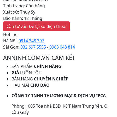
Tình trạng: Còn hàng
Xuất xứ: Thụy Sỹ
Bảo hành: 12 Tháng
Cần tư vấn
Để lại số điện thoại
Hotline
Hà Nội:
0914 348 397
Sài Gòn:
032 697 5555
-
0983 048 814
ANNINH.COM.VN CAM KẾT
SẢN PHẨM
CHÍNH HÃNG
GIÁ
LUÔN TỐT
BÁN HÀNG
CHUYÊN NGHIỆP
HẬU MÃI
CHU ĐÁO
CÔNG TY TNHH THƯƠNG MẠI & DỊCH VỤ IPCA
Phòng 1005 Tòa nhà B3D, KĐT Nam Trung Yên, Q.
Cầu Giấy