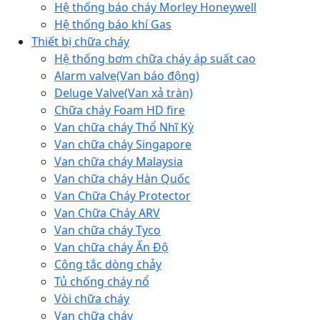
Hệ thống báo cháy Morley Honeywell
Hệ thống báo khí Gas
Thiết bị chữa cháy
Hệ thống bơm chữa cháy áp suất cao
Alarm valve(Van báo động)
Deluge Valve(Van xả tràn)
Chữa cháy Foam HD fire
Van chữa cháy Thổ Nhĩ Kỳ
Van chữa cháy Singapore
Van chữa cháy Malaysia
Van chữa cháy Hàn Quốc
Van Chữa Cháy Protector
Van Chữa Cháy ARV
Van chữa cháy Tyco
Van chữa cháy Ấn Độ
Công tắc dòng chảy
Tủ chống cháy nổ
Vòi chữa cháy
Van chữa cháy