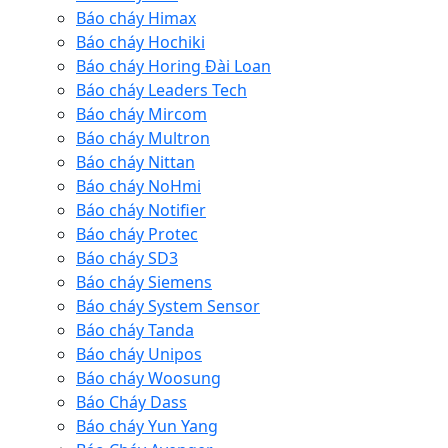
Báo cháy Himax
Báo cháy Hochiki
Báo cháy Horing Đài Loan
Báo cháy Leaders Tech
Báo cháy Mircom
Báo cháy Multron
Báo cháy Nittan
Báo cháy NoHmi
Báo cháy Notifier
Báo cháy Protec
Báo cháy SD3
Báo cháy Siemens
Báo cháy System Sensor
Báo cháy Tanda
Báo cháy Unipos
Báo cháy Woosung
Báo Cháy Dass
Báo cháy Yun Yang