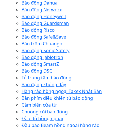
Báo động Dahua
Báo động Networx
Báo động Honeywell
Báo động Guardsman
Báo động Risco
Báo động Safe&Save
Báo trộm Chuango
Báo động Sonic Safety
Báo động Jablotron
Báo động SmartZ
Báo động DSC
Tủ trung tâm báo động
Báo động không dây
Hàng rào hồng ngoại Takex Nhật Bản
Bàn phím điều khiển tủ báo động
Cảm biến cửa từ
Chuông còi báo động
Đầu dò hồng ngoại
Đầu báo Beam hồng ngoại hàng rào