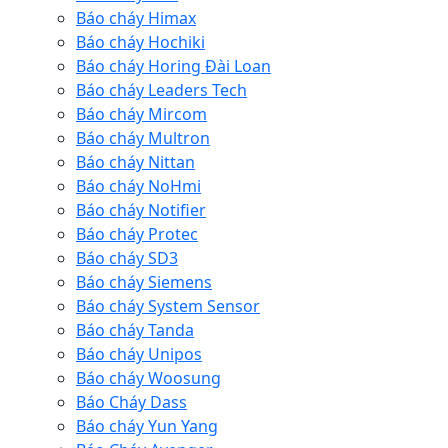
Báo cháy Himax
Báo cháy Hochiki
Báo cháy Horing Đài Loan
Báo cháy Leaders Tech
Báo cháy Mircom
Báo cháy Multron
Báo cháy Nittan
Báo cháy NoHmi
Báo cháy Notifier
Báo cháy Protec
Báo cháy SD3
Báo cháy Siemens
Báo cháy System Sensor
Báo cháy Tanda
Báo cháy Unipos
Báo cháy Woosung
Báo Cháy Dass
Báo cháy Yun Yang