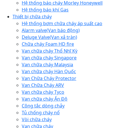
Hệ thống báo cháy Morley Honeywell
Hệ thống báo khí Gas
Thiết bị chữa cháy
Hệ thống bơm chữa cháy áp suất cao
Alarm valve(Van báo động)
Deluge Valve(Van xả tràn)
Chữa cháy Foam HD fire
Van chữa cháy Thổ Nhĩ Kỳ
Van chữa cháy Singapore
Van chữa cháy Malaysia
Van chữa cháy Hàn Quốc
Van Chữa Cháy Protector
Van Chữa Cháy ARV
Van chữa cháy Tyco
Van chữa cháy Ấn Độ
Công tắc dòng chảy
Tủ chống cháy nổ
Vòi chữa cháy
Van chữa cháy