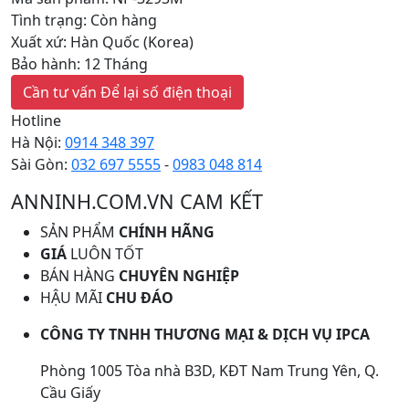
Tình trạng: Còn hàng
Xuất xứ: Hàn Quốc (Korea)
Bảo hành: 12 Tháng
Cần tư vấn
Để lại số điện thoại
Hotline
Hà Nội:
0914 348 397
Sài Gòn:
032 697 5555
-
0983 048 814
ANNINH.COM.VN CAM KẾT
SẢN PHẨM
CHÍNH HÃNG
GIÁ
LUÔN TỐT
BÁN HÀNG
CHUYÊN NGHIỆP
HẬU MÃI
CHU ĐÁO
CÔNG TY TNHH THƯƠNG MẠI & DỊCH VỤ IPCA
Phòng 1005 Tòa nhà B3D, KĐT Nam Trung Yên, Q.
Cầu Giấy