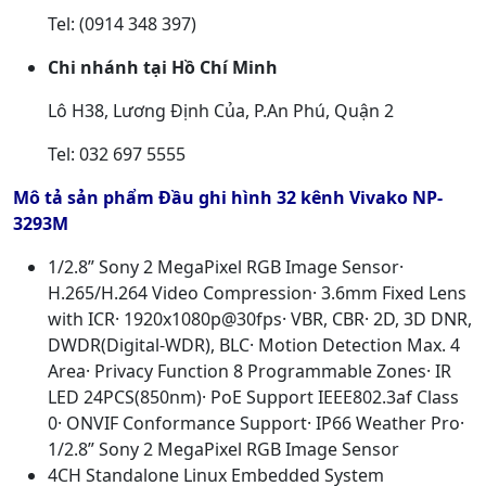
Tel: (0914 348 397)
Chi nhánh tại Hồ Chí Minh
Lô H38, Lương Định Của, P.An Phú, Quận 2
Tel: 032 697 5555
Mô tả sản phẩm Đầu ghi hình 32 kênh Vivako NP-
3293M
1/2.8” Sony 2 MegaPixel RGB Image Sensor·
H.265/H.264 Video Compression· 3.6mm Fixed Lens
with ICR· 1920x1080p@30fps· VBR, CBR· 2D, 3D DNR,
DWDR(Digital-WDR), BLC· Motion Detection Max. 4
Area· Privacy Function 8 Programmable Zones· IR
LED 24PCS(850nm)· PoE Support IEEE802.3af Class
0· ONVIF Conformance Support· IP66 Weather Pro·
1/2.8” Sony 2 MegaPixel RGB Image Sensor
4CH Standalone Linux Embedded System