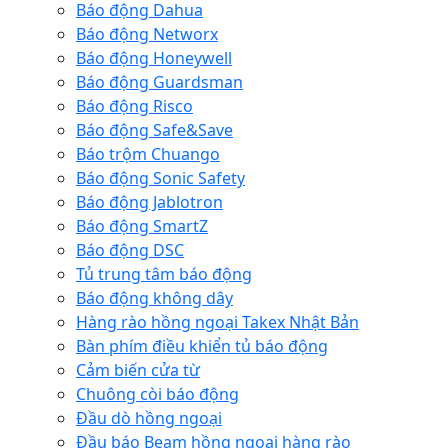
Báo động Dahua
Báo động Networx
Báo động Honeywell
Báo động Guardsman
Báo động Risco
Báo động Safe&Save
Báo trộm Chuango
Báo động Sonic Safety
Báo động Jablotron
Báo động SmartZ
Báo động DSC
Tủ trung tâm báo động
Báo động không dây
Hàng rào hồng ngoại Takex Nhật Bản
Bàn phím điều khiển tủ báo động
Cảm biến cửa từ
Chuông còi báo động
Đầu dò hồng ngoại
Đầu báo Beam hồng ngoại hàng rào