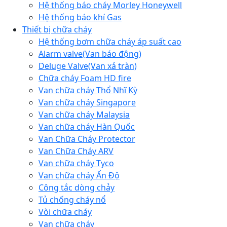
Hệ thống báo cháy Morley Honeywell
Hệ thống báo khí Gas
Thiết bị chữa cháy
Hệ thống bơm chữa cháy áp suất cao
Alarm valve(Van báo động)
Deluge Valve(Van xả tràn)
Chữa cháy Foam HD fire
Van chữa cháy Thổ Nhĩ Kỳ
Van chữa cháy Singapore
Van chữa cháy Malaysia
Van chữa cháy Hàn Quốc
Van Chữa Cháy Protector
Van Chữa Cháy ARV
Van chữa cháy Tyco
Van chữa cháy Ấn Độ
Công tắc dòng chảy
Tủ chống cháy nổ
Vòi chữa cháy
Van chữa cháy