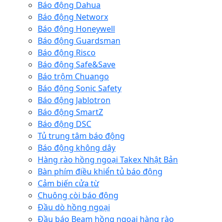
Báo động Dahua
Báo động Networx
Báo động Honeywell
Báo động Guardsman
Báo động Risco
Báo động Safe&Save
Báo trộm Chuango
Báo động Sonic Safety
Báo động Jablotron
Báo động SmartZ
Báo động DSC
Tủ trung tâm báo động
Báo động không dây
Hàng rào hồng ngoại Takex Nhật Bản
Bàn phím điều khiển tủ báo động
Cảm biến cửa từ
Chuông còi báo động
Đầu dò hồng ngoại
Đầu báo Beam hồng ngoại hàng rào