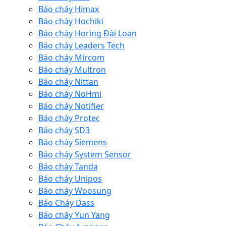
Báo cháy Himax
Báo cháy Hochiki
Báo cháy Horing Đài Loan
Báo cháy Leaders Tech
Báo cháy Mircom
Báo cháy Multron
Báo cháy Nittan
Báo cháy NoHmi
Báo cháy Notifier
Báo cháy Protec
Báo cháy SD3
Báo cháy Siemens
Báo cháy System Sensor
Báo cháy Tanda
Báo cháy Unipos
Báo cháy Woosung
Báo Cháy Dass
Báo cháy Yun Yang