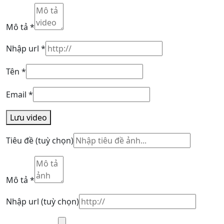
Mô tả
*
Nhập url
*
Tên
*
Email
*
Lưu video
Tiêu đề
(tuỳ chọn)
Mô tả
*
Nhập url
(tuỳ chọn)