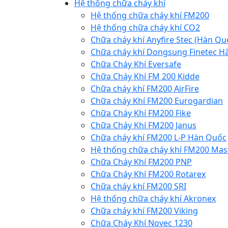
Hệ thống chữa cháy khí
Hệ thống chữa cháy khí FM200
Hệ thống chữa cháy khí CO2
Chữa cháy khí Anyfire Stec (Hàn Qu
Chữa cháy khí Dongsung Finetec H
Chữa Cháy Khí Eversafe
Chữa Cháy Khí FM 200 Kidde
Chữa cháy khí FM200 AirFire
Chữa cháy Khí FM200 Eurogardian
Chữa Cháy Khí FM200 Fike
Chữa Cháy Khí FM200 Janus
Chữa cháy khí FM200 L-P Hàn Quốc
Hệ thống chữa cháy khí FM200 Mas
Chữa Cháy Khí FM200 PNP
Chữa Cháy Khí FM200 Rotarex
Chữa cháy khí FM200 SRI
Hệ thống chữa cháy khí Akronex
Chữa cháy khí FM200 Viking
Chữa Cháy Khí Novec 1230