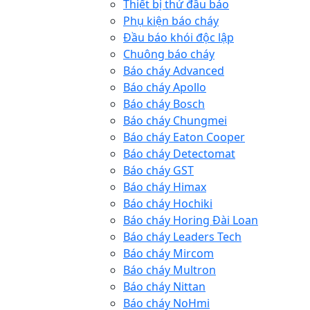
Thiết bị thử đầu báo
Phụ kiện báo cháy
Đầu báo khói độc lập
Chuông báo cháy
Báo cháy Advanced
Báo cháy Apollo
Báo cháy Bosch
Báo cháy Chungmei
Báo cháy Eaton Cooper
Báo cháy Detectomat
Báo cháy GST
Báo cháy Himax
Báo cháy Hochiki
Báo cháy Horing Đài Loan
Báo cháy Leaders Tech
Báo cháy Mircom
Báo cháy Multron
Báo cháy Nittan
Báo cháy NoHmi